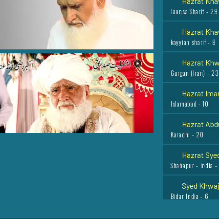
Hazrat Khaw
kayyian sharif - 8
Hazrat Khwa
Gurgan (Iran) - 23
Hazrat Imam
Islamabad - 10
Hazrat Abdu
Karachi - 20
Hazrat Syed
Shahapur - India -
Syed Khwaja
Bidar India - 6
Hazrat Kha
Tajiktasaan - 17