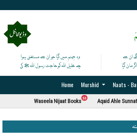
ْ
نگ ان سے
وہ جہنم میں گیا جو ان سے مستغنی ہوا
ر مان گیا
ہے خلیل اللہ کوحاجت رسول اللہ ﷺ کی
Home
Murshid
Naats - B
unread messages
53
Waseela Nijaat Books
Aqaid Ahle Sunna
نہ