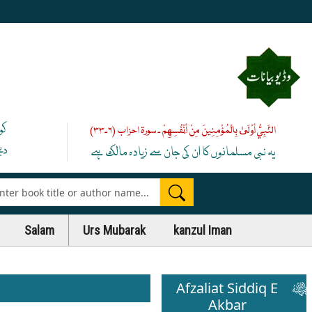
کو
النَّبِيُّ أَوْلَىٰ بِالْمُؤْمِنِينَ مِنْ أَنْفُسِهِمْ ۔ سورۃ احزاب (۶۔۳۳)
دی
یہ نبی مسلمانوں کا ان کی جان سے زیادہ مالک ہے
es
Salam
Urs Mubarak
kanzul Iman
Afzaliat Siddiq E
Akbar