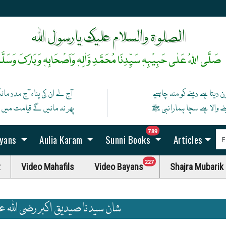
رخِ حضورﷺ کا صدقہ یہ دن چمکتا ہے
آپ ﷺ کی زلفوں کے سائے سے رات بنتی ہے
الصلوۃ والسلام علیک یارسول اللہ
صَلَّی اللہُ عَلٰی حَبِیْبِہٖ سَیِّدِنَا مُحَمَّدِ وَّاٰلِہٖ وَاَصْحَابِہٖ وَبَارَکَ وَسَلَّم
ن دیتا ہے دینے کو منہ چاہیے
آج لے ان کی پناہ آج مدد ما
نے والا ہے سچا ہمارا نبی ﷺ
پھر نہ مانیں گے قیامت میں اگ
unread messag
789
ayans
Aulia Karam
Sunni Books
Articles
unread messages
227
t
Video Mahafils
Video Bayans
Shajra Mubarik
شان سیدنا صیدیق اکبر رضی اللہ ع