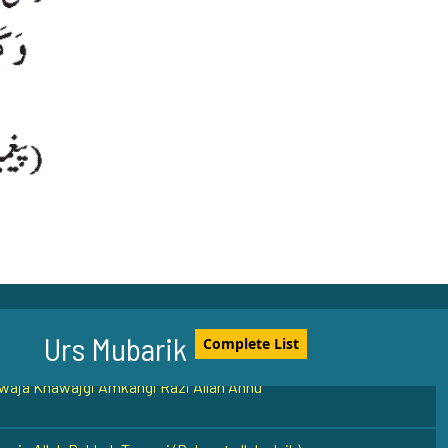
 Ahmed Muhaddis Surti (Rehmat ullah alaih)
7
him Zun-noon al-Misri Rehmat ullah Alaih
Urs Mubarik
Complete List
waja Khawajgi Amkangi Razi Allah Anhu
aja Allah Bakhsh Tauswi (Rehmat ullah alaih)