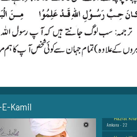
Hazrat Wasi
Peli Bheet India - 
Hazrat Ibra
Cairo - Egypt - 10
-E-Kamil
Hazrat Kha
Amkana - 22
Hazrat Khaw
Taunsa Sharif - 29