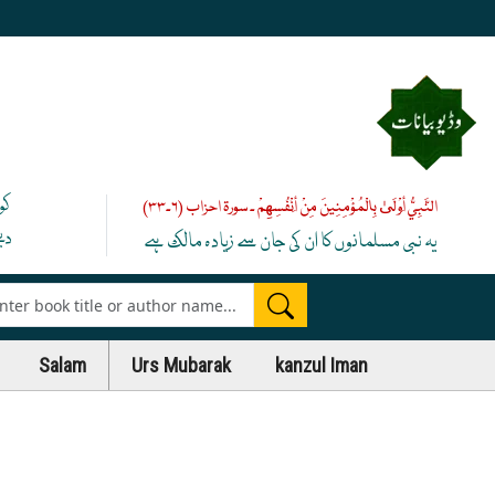
کو
النَّبِيُّ أَوْلَىٰ بِالْمُؤْمِنِينَ مِنْ أَنْفُسِهِمْ ۔ سورۃ احزاب (۶۔۳۳)
دی
یہ نبی مسلمانوں کا ان کی جان سے زیادہ مالک ہے
es
Salam
Urs Mubarak
kanzul Iman