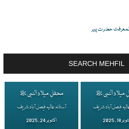
 المعرفت حضرت پیر
SEARCH MEHFIL
 میلاد النبی ﷺ
محفلِ میلاد النبی ﷺ
الیہ فیصل آباد شریف
آستانہ عالیہ فیصل آباد شریف
ر 18 , 2025
اکتوبر 24 , 2025