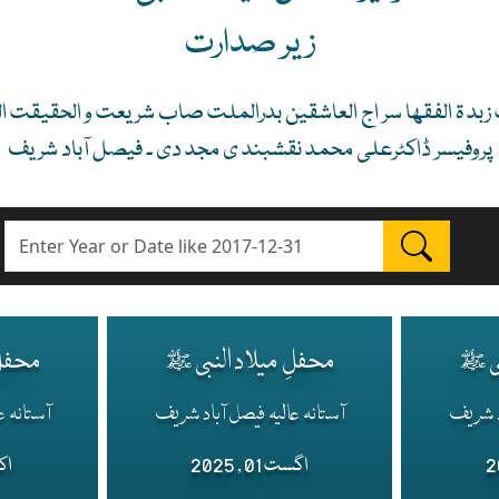
زیر صدارت
 زبد ۃ الفقھا سر اج العاشقین بدرالملت صاب شر یعت و الحقیقت
پروفیسر ڈاکٹرعلی محمد نقشبند ی مجد دی ۔ فیصل آباد شریف
بی ﷺ
محفلِ میلاد النبی ﷺ
محفلِ
اد شریف
آستانہ عالیہ فیصل آباد شریف
آستانہ ع
اگست 01 , 2025
اکتوب