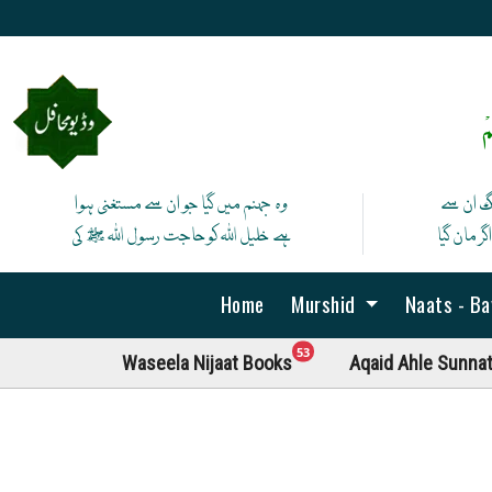
ْ
نگ ان سے
وہ جہنم میں گیا جو ان سے مستغنی ہوا
ر مان گیا
ہے خلیل اللہ کوحاجت رسول اللہ ﷺ کی
Home
Murshid
Naats - B
unread messages
53
Waseela Nijaat Books
Aqaid Ahle Sunna