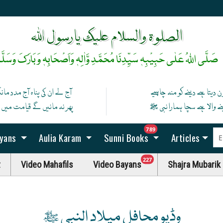
رخِ حضورﷺ کا صدقہ یہ دن چمکتا ہے
آپ ﷺ کی زلفوں کے سائے سے رات بنتی ہے
الصلوۃ والسلام علیک یارسول اللہ
صَلَّی اللہُ عَلٰی حَبِیْبِہٖ سَیِّدِنَا مُحَمَّدِ وَّاٰلِہٖ وَاَصْحَابِہٖ وَبَارَکَ وَسَلَّم
ن دیتا ہے دینے کو منہ چاہیے
آج لے ان کی پناہ آج مدد ما
نے والا ہے سچا ہمارا نبی ﷺ
پھر نہ مانیں گے قیامت میں اگ
unread messag
789
ayans
Aulia Karam
Sunni Books
Articles
unread messages
227
t
Video Mahafils
Video Bayans
Shajra Mubarik
وڈیو محافل میلاد النبی ﷺ