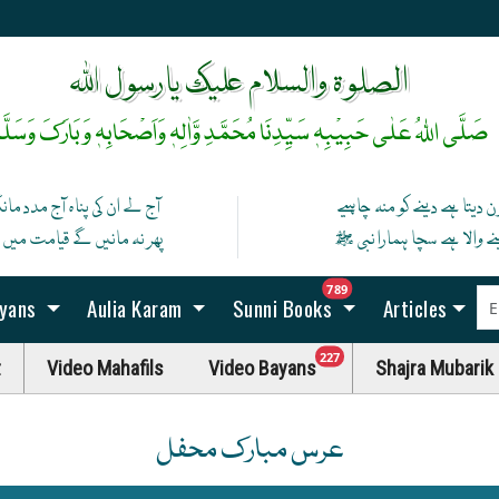
رخِ حضورﷺ کا صدقہ یہ دن چمکتا ہے
آپ ﷺ کی زلفوں کے سائے سے رات بنتی ہے
الصلوۃ والسلام علیک یارسول اللہ
صَلَّی اللہُ عَلٰی حَبِیْبِہٖ سَیِّدِنَا مُحَمَّدِ وَّاٰلِہٖ وَاَصْحَابِہٖ وَبَارَکَ وَسَلَّم
ن دیتا ہے دینے کو منہ چاہیے
آج لے ان کی پناہ آج مدد ما
نے والا ہے سچا ہمارا نبی ﷺ
پھر نہ مانیں گے قیامت میں اگ
unread messag
789
ayans
Aulia Karam
Sunni Books
Articles
unread messages
227
t
Video Mahafils
Video Bayans
Shajra Mubarik
عرس مبارک محفل