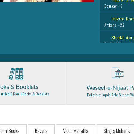
Bombay - 8
Hazrat Kha
Amkana - 22
Sheikh Abu 
Baghdad Shareef -
Syed Khwaja
Bidar India - 6
Hazrat Hafi
Rampur - 4
oks & Booklets
Waseel-e-Nijaat P
Hazrat Imam
urshid E Kamil Books & Booklets
Beliefs of Aqaid Ahle Sunnat
Samarrah (Iraq) - 
Hazrat Syed
Chura Sharif - 13
Hazrat Kha
unni Books
Bayans
Video Mahafils
Shajra Mubarik
Tajiktasaan - 17