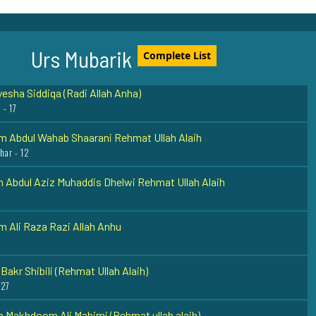
i Rabiya Basri Rehmat Ullah Alaih
Urs Mubarik
Complete List
esha Siddiqa (Radi Allah Anha)
 - 17
 Abdul Wahab Shaarani Rehmat Ullah Alaih
zhar - 12
 Abdul Aziz Muhaddis Dhelwi Rehmat Ullah Alaih
 Ali Raza Razi Allah Anhu
akr Shibili (Rehmat Ullah Alaih)
 27
 Makhdoom Ali Mahimi (Rehmat ullah alaih)