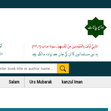
کو
النَّبِيُّ أَوْلَىٰ بِالْمُؤْمِنِينَ مِنْ أَنْفُسِهِمْ ۔ سورۃ احزاب (۶۔۳۳)
دی
یہ نبی مسلمانوں کا ان کی جان سے زیادہ مالک ہے
es
Salam
Urs Mubarak
kanzul Iman