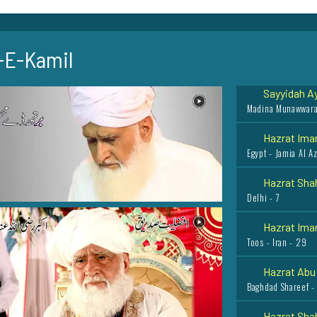
Al-Qudayd - 9
Sayyada Bib
-E-Kamil
Basra - Iraq - 22
Sayyidah Ay
Madina Munawwara
Hazrat Imam
Egypt - Jamia Al A
Hazrat Shah
Delhi - 7
Hazrat Imam
Toos - Iran - 29
Hazrat Abu B
Baghdad Shareef -
Hazrat Shah