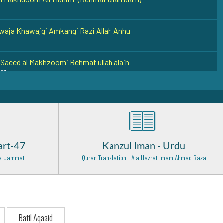
waja Khawajgi Amkangi Razi Allah Anhu
Saeed al Makhzoomi Rehmat ullah alaih
 27
 Abul Faiz Rehmat Ullah Alaih
z Syed Jamal Ullah Razi Allah Anhu
art-47
Kanzul Iman - Urdu
 Hasan Askari (Rehmat ullah alaih)
 Wa Jammat
Quran Translation - Ala Hazrat Imam Ahmad Raza
22
 Noor Muhammad (Baba Ji Churahi) Razi Allah Anhu
waja Yusuf Hamdani Razi Allah Anhu
Batil Aqaaid