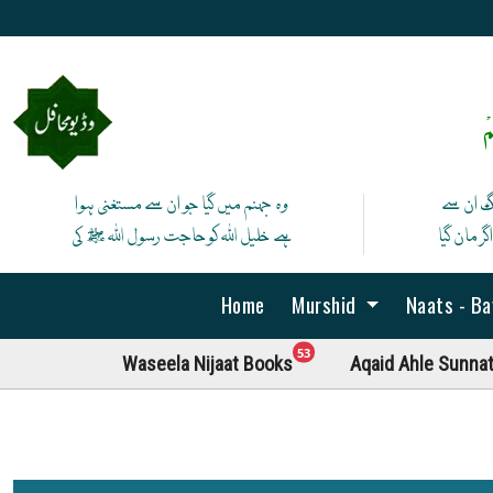
ْ
نگ ان سے
وہ جہنم میں گیا جو ان سے مستغنی ہوا
ر مان گیا
ہے خلیل اللہ کوحاجت رسول اللہ ﷺ کی
Home
Murshid
Naats - B
unread messages
53
Waseela Nijaat Books
Aqaid Ahle Sunna