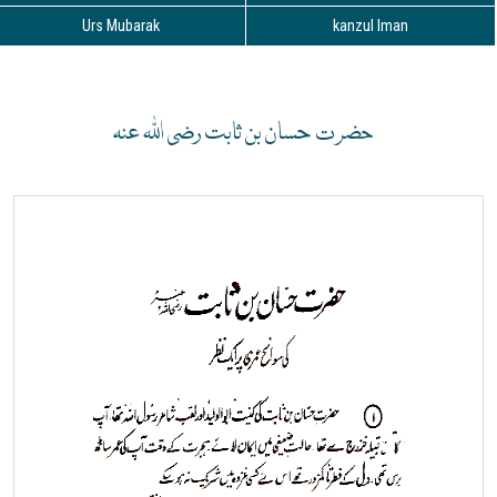
Urs Mubarak
kanzul Iman
حضرت حسان بن ثابت رضی اللہ عنہ