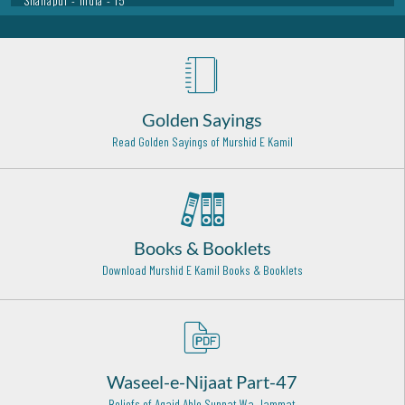
Hazrat Khawaja Maroof Kharkhi Rehmat Ullah Alaih
Baghdad Shareef - 2
Hazrat Salahudeen Ayubi (Rehmat ullah alaih)
Syria - 27
Golden Sayings
Hazrat Abu Bakar Siddique (Razi Allah Anhu)
Read Golden Sayings of Murshid E Kamil
Madinah Shareef - 22
Hazrat Imam Muhammad Baqir Rehmat Ullah Alaih
Madinah Munawwara - 23
Books & Booklets
Hazrat Syed Ibrahim Irji Rehmat ullah alaih
Download Murshid E Kamil Books & Booklets
Dehli - 5
Mufti-e-Azam Pakistan Mufti Waqar ud Din Rehmat ullah
alaih
Karachi - 20
Waseel-e-Nijaat Part-47
Hazrat Khwaja Abul Qaasim Gurgani Rehmat Ullah Alaih
Gurgan (Iran) - 23
Beliefs of Aqaid Ahle Sunnat Wa Jammat