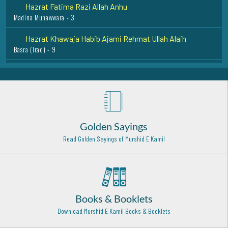
Hazrat Khawaja Habib Ajami Rehmat Ullah Alaih
Basra (Iraq) - 9
Hazrat Ibrahim Zun-noon al-Misri Rehmat ullah Alaih
Cairo - Egypt - 10
Mufti-e-Azam Hind Maulana Mustafa Raza Khan (Rehmat
ullah alaih)
Bareilly Shareef - 14
Hazrat Ali karam allah wajhu (Radi Allahu anhu)
Golden Sayings
Najaf Ashraf - 21
Read Golden Sayings of Murshid E Kamil
Hazrat Khawaja Banda Nawaz Gaisu Daraz (Rehmat ullah
alaih)
Deccan - 16
Hazrat Shah Shamsuddin Sabzwari (Rehmat ullah alaih)
Books & Booklets
Multan - 16
Download Murshid E Kamil Books & Booklets