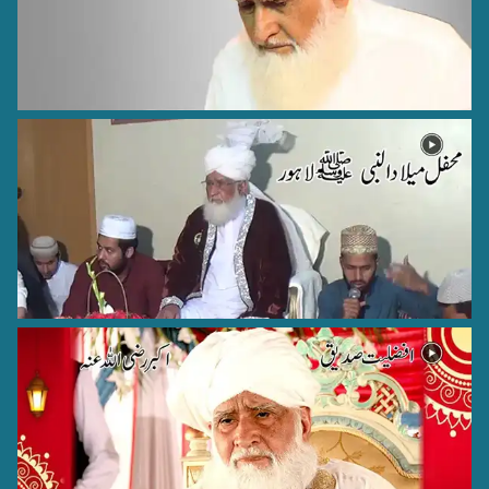
Hazrat Fariduddin Attar Rehmat Ullah Alaih
Nishapur, Iran - 29
Hazrat Abul Mustafa Ghulam Muhammad Malkani Razi
Allah Anhu
Malkani Sharif - 22