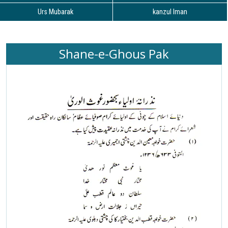
Urs Mubarak
kanzul Iman
Shane-e-Ghous Pak