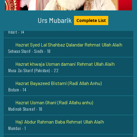
Hadrat Muhammad Imam al Ghazali Rehmat Ullah Alaih
Urs Mubarik
Heart - 14
Complete List
Hazrat Syed Lal Shahbaz Qalandar Rehmat Ullah Alaih
Sehwan Sharif - Sindh - 18
Hazrat khwaja Usman damani Rehmat Ullah Alaih
Musa Zai Sharif (Pakistan) - 22
Hazrat Bayazeed Bistami (Radi Allah Anhu)
Bistam - 14
Hazrat Usman Ghani (Radi Allahu anhu)
Madinah Shareef - 18
Haji Abdur Rahman Baba Rehmat Ullah Alaih
Mumbai - 1
Hazrat Fatima Razi Allah Anhu
Madina Munawwara - 3