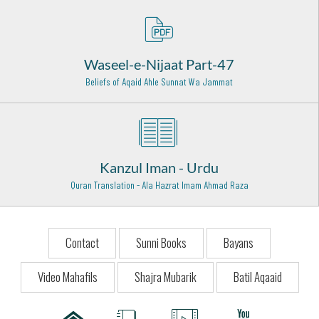
Hazrat Khawaja Syed Ameen Chishti Rehmat Ullah Alaih
Bijapur - 23
Sayyidah Ayesha Siddiqa (Radi Allah Anha)
Madina Munawwara - 17
Waseel-e-Nijaat Part-47
Beliefs of Aqaid Ahle Sunnat Wa Jammat
Hazrat Khawaja Muhammad Zubair Razi Allah Anhu
Sirhind Sahrif - 4
Hazrat Khawaja Arif Riwgari Razi Allah Anhu
Uzbekistan - 1
Kanzul Iman - Urdu
Mirza Mazhar Jan Janaa (Rehmat ull ahalaih)
Quran Translation - Ala Hazrat Imam Ahmad Raza
Delhi - 9
Shah Ghulam Ali Dehlvi Rehmat Ullah Alaih
Dehli - 22
Contact
Sunni Books
Bayans
Hazrat Syed Moosa Shah Qadri Baghdadi Rehmat Ullah
Video Mahafils
Shajra Mubarik
Batil Aqaaid
Alaih
Hyderabad - 20