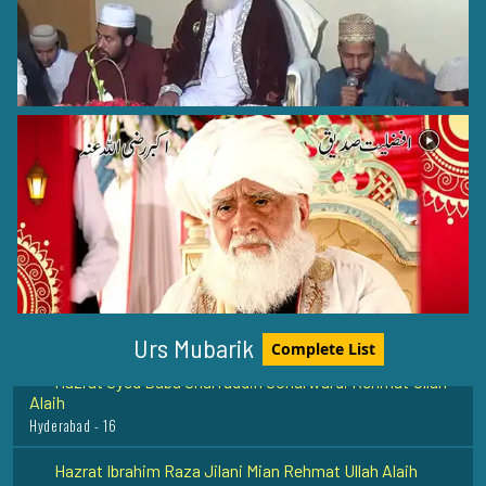
Hazrat Khawaja Syed Muhammad Essa Razi Allah Anhu
DI khan - Kalachi - 7
Hazrat Shaikh Junaid Baghdadi (Radi Allah Anhu)
Baghdad Shareef - 27
Urs Mubarik
Complete List
Hazrat Syed Baba Sharfuddin Soharwardi Rehmat Ullah
Alaih
Hyderabad - 16
Hazrat Ibrahim Raza Jilani Mian Rehmat Ullah Alaih
Bareilly Shareef - India - 11