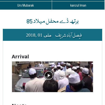
Urs Mubarak
kanzul Iman
85 برتھ ڈے محفل میلاد
فیصل آباد شریف
مئی 01 ,2018
Arrival