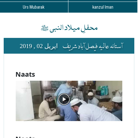
Urs Mubarak
kanzul Iman
محفلِ میلاد النبی ﷺ
آستانہ عالیہ فیصل آباد شریف
2019 , 02 اپریل
Naats