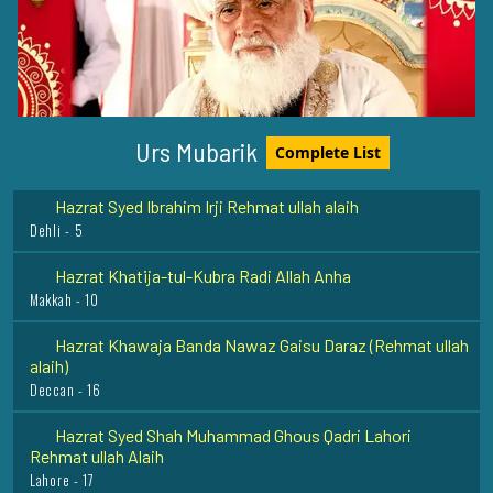
Hazrat Khawaja Muhammad Qasim Mohrvi Razi Allah
Anhu
Mohra Sharif - 13
Hazrat Baba Syed Lal Shah Qalandar Rehmat Ullah Alaih
Surasi - Murree - 2
Urs Mubarik
Complete List
Hazrat Syed Ibrahim Irji Rehmat ullah alaih
Dehli - 5
Hazrat Khatija-tul-Kubra Radi Allah Anha
Makkah - 10
Hazrat Khawaja Banda Nawaz Gaisu Daraz (Rehmat ullah
alaih)
Deccan - 16
Hazrat Syed Shah Muhammad Ghous Qadri Lahori
Rehmat ullah Alaih
Lahore - 17