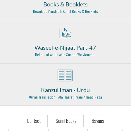
Books & Booklets
Hazrat Imam Shafi'ee (Radi Allahu anhu)
Download Murshid E Kamil Books & Booklets
Egypt - 4
Hazrat Shams e Alam Husaini Rehmat Ullah Alaih
Raichur - India - 15
Syed Muhammad Ismail Shah Bukhari Rehmat Ullah Alaih
Waseel-e-Nijaat Part-47
Okara - 27
Beliefs of Aqaid Ahle Sunnat Wa Jammat
Hazrat Ameer Khusro (Rehmat ullah alaih)
Delhi - 17
Hazrat Ala'udden Ali Ahmed Saabir Kalyari (Rehmat ullah
alaih)
Kanzul Iman - Urdu
Kalyar Shareef - 13
Quran Translation - Ala Hazrat Imam Ahmad Raza
Hazrat Hakim Shaikh Dawood Kamil Wali Razi Allah Anhu
Muthupet Tamil Nado - 1
Contact
Sunni Books
Bayans
Sayyid Mohiyuddin Abu Nasr Radiallahu Ta'ala Anhu
Baghdad - 27