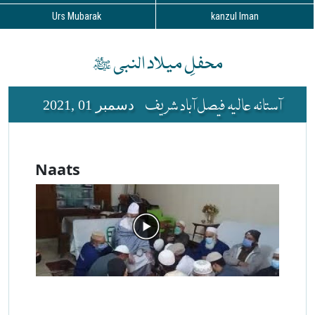
Urs Mubarak
kanzul Iman
محفلِ میلاد النبی ﷺ
آستانہ عالیہ فیصل آباد شریف
دسمبر 01 ,2021
Naats