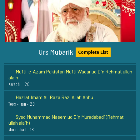
Hazrat Khawaja Qutbuddin Bakhtyar Kaki Rehmat Ullah
Alaih
Delhi - 14
Hazrat Faqeer Muhammad Werhaey Razi Allah Anhu
Urs Mubarik
Complete List
Werh Sharif - 12
Mufti-e-Azam Pakistan Mufti Waqar ud Din Rehmat ullah
alaih
Karachi - 20
Hazrat Imam Ali Raza Razi Allah Anhu
Toos - Iran - 29
Syed Muhammad Naeem ud Din Muradabadi (Rehmat
ullah alaih)
Muradabad - 18
Hazrat Allama Abul Hasnat Qadri (Rehmat ullah alaih)