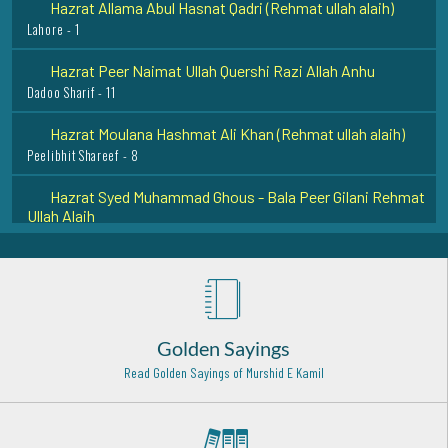
Lahore - 1
Hazrat Peer Naimat Ullah Quershi Razi Allah Anhu
Dadoo Sharif - 11
Hazrat Moulana Hashmat Ali Khan (Rehmat ullah alaih)
Peelibhit Shareef - 8
Hazrat Syed Muhammad Ghous - Bala Peer Gilani Rehmat
Ullah Alaih
Okara - 9
Hazrat Baba Fariduddin Ganje Shakar Rehmat ullah alaih
Pak-Pattan Shareef - 5
Sheikh Abu Saeed al Makhzoomi Rehmat ullah alaih
Golden Sayings
Baghdad Shareef - 27
Read Golden Sayings of Murshid E Kamil
Hazrat Syed Muhammad Tajuddin Rehmat ullah alaih
Nagpur - 26