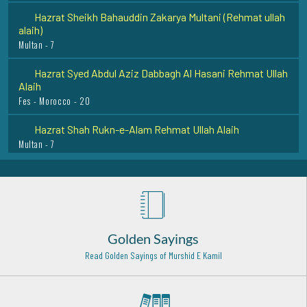
Hazrat Sheikh Bahauddin Zakarya Multani (Rehmat ullah
alaih)
Multan - 7
Hazrat Syed Abdul Aziz Dabbagh Al Hasani Rehmat Ullah
Alaih
Fes - Morocco - 20
Hazrat Shah Rukn-e-Alam Rehmat Ullah Alaih
Multan - 7
Hazrat Shah Ghulam Muhammad Soofie Siddique
Rehmat Ullah Alaih
South Africa - Durban - 2
Hazrat Khawaja Syed Muhammad Essa Razi Allah Anhu
DI khan - Kalachi - 7
Golden Sayings
Read Golden Sayings of Murshid E Kamil
Hazrat Syed Muhammad Tajuddin Rehmat ullah alaih
Nagpur - 26
Hazrat Khawaja Ali Ramitani Al Azizan Razi Allah Anhu