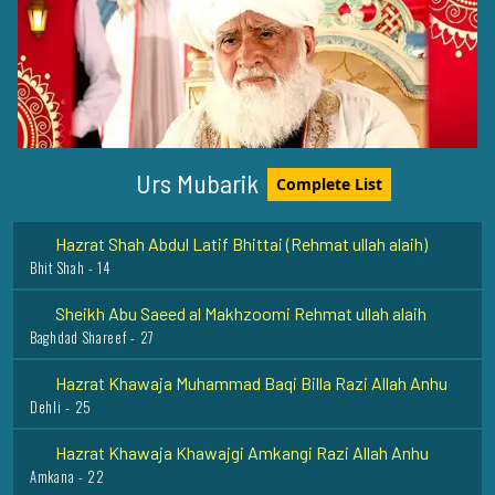
Sadrush Shariah Mufti Amjad Ali Aazami Rehmat Ullah
Alaih
Ajmer Shareef - 2
Mirza Mazhar Jan Janaa (Rehmat ull ahalaih)
Urs Mubarik
Complete List
Delhi - 9
Hazrat Shah Abdul Latif Bhittai (Rehmat ullah alaih)
Bhit Shah - 14
Sheikh Abu Saeed al Makhzoomi Rehmat ullah alaih
Baghdad Shareef - 27
Hazrat Khawaja Muhammad Baqi Billa Razi Allah Anhu
Dehli - 25
Hazrat Khawaja Khawajgi Amkangi Razi Allah Anhu
Amkana - 22