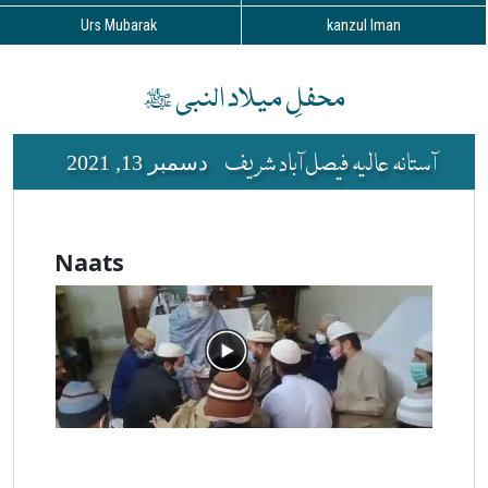
Urs Mubarak
kanzul Iman
محفلِ میلاد النبی ﷺ
آستانہ عالیہ فیصل آباد شریف
دسمبر 13, 2021
Naats