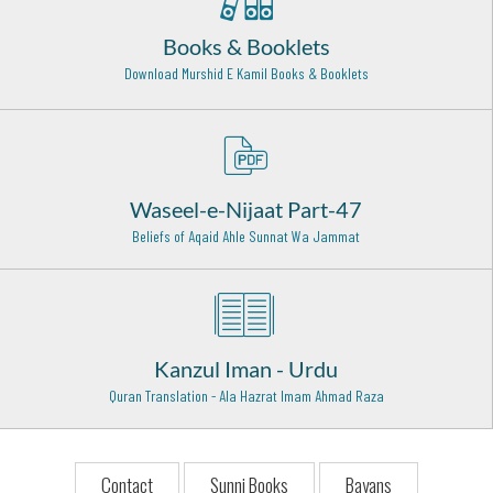
Khawarzam - 28
Books & Booklets
Hazrat Zia'udden Madni Radawi Rehmat ullah alaih
Download Murshid E Kamil Books & Booklets
Madina Munawwarah - 3
Hazrat Imam Shirf ud din Boseri (Radi Allah Anhu)
Alexandria-Egypt - 1
Waseel-e-Nijaat Part-47
Hazrat Sultan Bahoo Rehmat Ullah Alaih
Jhang - 1
Beliefs of Aqaid Ahle Sunnat Wa Jammat
Hazrat Sheikh Najamuddin Kubra Rehmat Ulah Alaih
Turkey - 10
Hazrat Imam Shafi'ee (Radi Allahu anhu)
Kanzul Iman - Urdu
Egypt - 4
Quran Translation - Ala Hazrat Imam Ahmad Raza
Hazrat Khawaja Hassan Basri (Radi Allahu anhu)
Basra (Iraq) - 1
Contact
Sunni Books
Bayans
Hazrat Shaikh Junaid Baghdadi (Radi Allah Anhu)