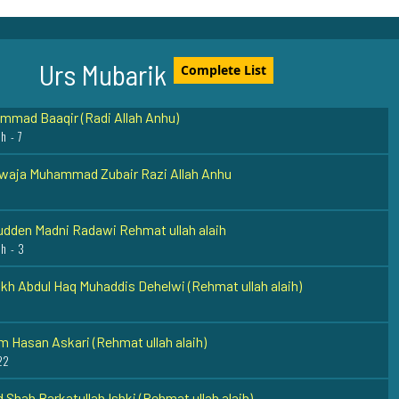
 Fariduddin Ganje Shakar Rehmat ullah alaih
Urs Mubarik
 - 5
Complete List
mad Baaqir (Radi Allah Anhu)
h - 7
waja Muhammad Zubair Razi Allah Anhu
udden Madni Radawi Rehmat ullah alaih
h - 3
kh Abdul Haq Muhaddis Dehelwi (Rehmat ullah alaih)
 Hasan Askari (Rehmat ullah alaih)
22
 Shah Barkatullah Ishki (Rehmat ullah alaih)