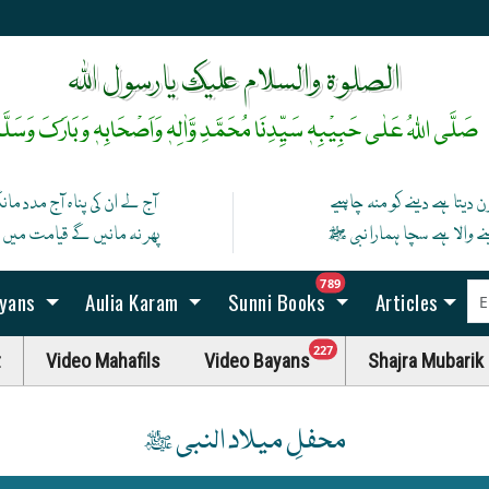
رخِ حضورﷺ کا صدقہ یہ دن چمکتا ہے
آپ ﷺ کی زلفوں کے سائے سے رات بنتی ہے
الصلوۃ والسلام علیک یارسول اللہ
صَلَّی اللہُ عَلٰی حَبِیْبِہٖ سَیِّدِنَا مُحَمَّدِ وَّاٰلِہٖ وَاَصْحَابِہٖ وَبَارَکَ وَسَلَّم
ن دیتا ہے دینے کو منہ چاہیے
آج لے ان کی پناہ آج مدد ما
نے والا ہے سچا ہمارا نبی ﷺ
پھر نہ مانیں گے قیامت میں اگ
unread messag
789
ayans
Aulia Karam
Sunni Books
Articles
unread messages
227
t
Video Mahafils
Video Bayans
Shajra Mubarik
محفلِ میلاد النبی ﷺ