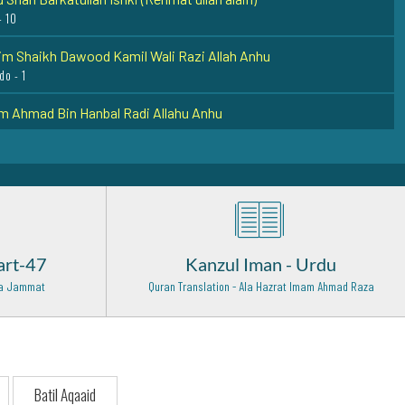
- 10
m Shaikh Dawood Kamil Wali Razi Allah Anhu
do - 1
m Ahmad Bin Hanbal Radi Allahu Anhu
Warsi Ali Shah (Rehmat ullah alaih)
ow, India - 1
yuddin Abu Nasr Radiallahu Ta'ala Anhu
art-47
Kanzul Iman - Urdu
n Ghani (Radi Allahu anhu)
 Wa Jammat
Quran Translation - Ala Hazrat Imam Ahmad Raza
 18
 Baba Sharfuddin Soharwardi Rehmat Ullah Alaih
ammad Imam al Ghazali Rehmat Ullah Alaih
Batil Aqaaid