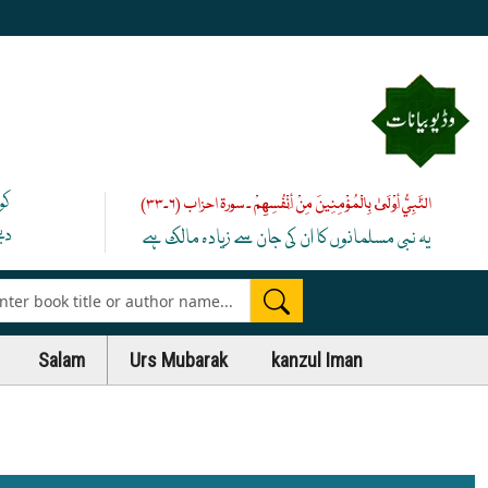
کو
النَّبِيُّ أَوْلَىٰ بِالْمُؤْمِنِينَ مِنْ أَنْفُسِهِمْ ۔ سورۃ احزاب (۶۔۳۳)
دی
یہ نبی مسلمانوں کا ان کی جان سے زیادہ مالک ہے
es
Salam
Urs Mubarak
kanzul Iman