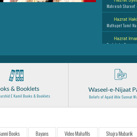
Mahrerah Shareef 
Hazrat Haki
Muthupet Tamil Na
Hazrat Ima
Baghdad - 9
Hazrat Haji 
Dewa Sherif, Luckn
Sayyid Mohi
Baghdad - 27
oks & Booklets
Waseel-e-Nijaat P
Hazrat Usma
urshid E Kamil Books & Booklets
Beliefs of Aqaid Ahle Sunnat
Madinah Shareef -
Hazrat Syed
Hyderabad - 16
Hadrat Muh
unni Books
Bayans
Video Mahafils
Shajra Mubarik
Heart - 14