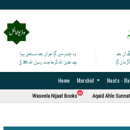
ْ
نگ ان سے
وہ جہنم میں گیا جو ان سے مستغنی ہوا
ر مان گیا
ہے خلیل اللہ کوحاجت رسول اللہ ﷺ کی
Home
Murshid
Naats - B
unread messages
53
Waseela Nijaat Books
Aqaid Ahle Sunna