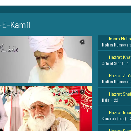
Rampur - 4
Hazrat Baba
-E-Kamil
Pak-Pattan Shareef
Imam Muham
Madina Munawwara
Hazrat Kha
Sirhind Sahrif - 4
Hazrat Zia'
Madina Munawwara
Hazrat Shai
Delhi - 22
Hazrat Imam
Samarrah (Iraq) - 
Hazrat Syed