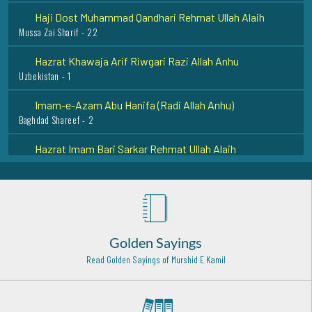
Haji Dost Muhammad Qandhari Rehmat Ullah Alaih
Mussa Zai Sharif - 22
Hazrat Khawaja Arif Riwgari Razi Allah Anhu
Uzbekistan - 1
Imam-e-Azam Abu Hanifa (Radi Allah Anhu)
Baghdad Shareef - 2
Hazrat Imam Bari Sarkar Rehmat Ullah Alaih
Islamabad - 10
Hazrat Imam Fakhruddin Razi (Rehmat ullah alaih)
Herat Afghanistan - 1
Sheikh Muhammad Masoom Serhandi (Rehmat ullah
Golden Sayings
alaih)
Sirhind Shareef - 9
Read Golden Sayings of Murshid E Kamil
Hazrat Khawaja Banda Nawaz Gaisu Daraz (Rehmat ullah
alaih)