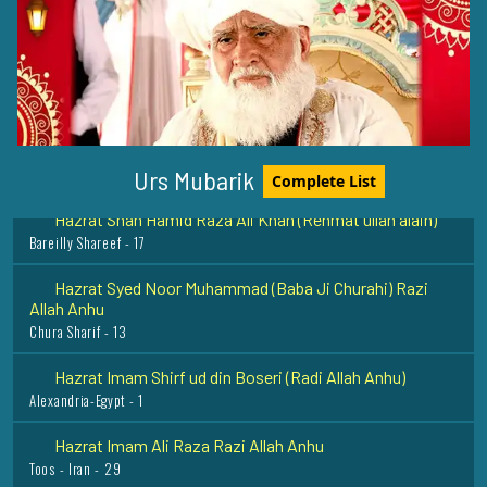
Sayyidah Ayesha Siddiqa (Radi Allah Anha)
Madina Munawwara - 17
Hazrat Khawaja Yaqoob Charkhi Razi Allah Anhu
Tajikstan - 5
Urs Mubarik
Complete List
Hazrat Shah Hamid Raza Ali Khan (Rehmat ullah alaih)
Bareilly Shareef - 17
Hazrat Syed Noor Muhammad (Baba Ji Churahi) Razi
Allah Anhu
Chura Sharif - 13
Hazrat Imam Shirf ud din Boseri (Radi Allah Anhu)
Alexandria-Egypt - 1
Hazrat Imam Ali Raza Razi Allah Anhu
Toos - Iran - 29