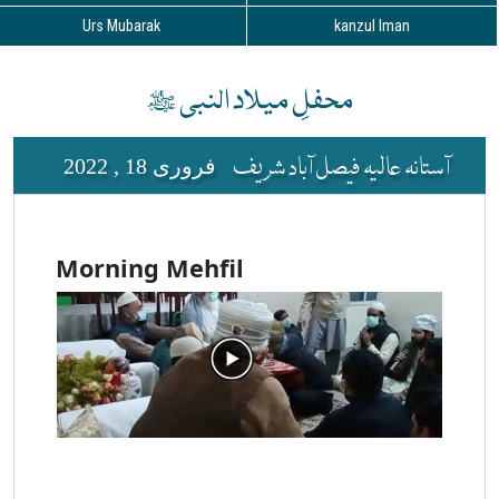
Urs Mubarak
kanzul Iman
محفلِ میلاد النبی ﷺ
آستانہ عالیہ فیصل آباد شریف
فروری 18 , 2022
Morning Mehfil