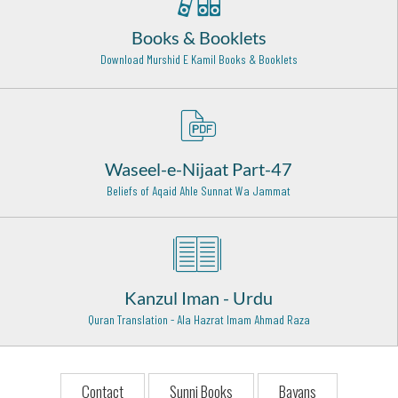
Deccan - 16
Books & Booklets
Hazrat Syed Baba Sharfuddin Soharwardi Rehmat Ullah
Alaih
Download Murshid E Kamil Books & Booklets
Hyderabad - 16
Hazrat Khawaja Muhammad Baba Samasi (Rehmat ullah
alaih)
Samas (Bukhara) - 10
Waseel-e-Nijaat Part-47
Imam Muhammad Baaqir (Radi Allah Anhu)
Beliefs of Aqaid Ahle Sunnat Wa Jammat
Madina Munawwarah - 7
Hazrat Sheikh Saleem Chishti Rahmat ullah Alaih
Fatehpur Sikri - 28
Kanzul Iman - Urdu
Hazrat Owais Qarani (Radi Allahu anhu)
Raqqa (Syria) - 3
Quran Translation - Ala Hazrat Imam Ahmad Raza
Hazrat Salahudeen Ayubi (Rehmat ullah alaih)
Syria - 27
Contact
Sunni Books
Bayans