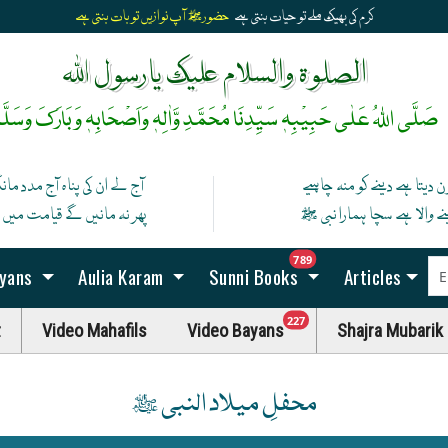
الصلوۃ والسلام علیک یارسول اللہ
صَلَّی اللہُ عَلٰی حَبِیْبِہٖ سَیِّدِنَا مُحَمَّدِ وَّاٰلِہٖ وَاَصْحَابِہٖ وَبَارَکَ وَسَلَّم
ن دیتا ہے دینے کو منہ چاہیے
آج لے ان کی پناہ آج مدد ما
نے والا ہے سچا ہمارا نبی ﷺ
پھر نہ مانیں گے قیامت میں اگ
unread messag
789
ayans
Aulia Karam
Sunni Books
Articles
unread messages
227
t
Video Mahafils
Video Bayans
Shajra Mubarik
محفلِ میلاد النبی ﷺ