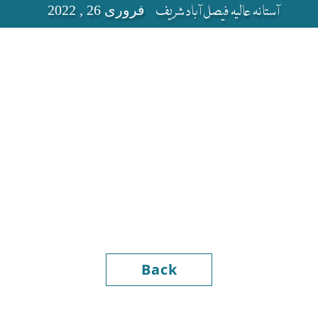
آستانہ عالیہ فیصل آباد شریف
فروری 26 , 2022
Back
Hazrat Shei