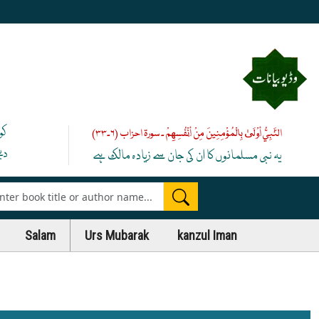
کو
النَّبِيُّ أَوْلَىٰ بِالْمُؤْمِنِينَ مِنْ أَنْفُسِهِمْ ۔ سورۃ احزاب (۶۔۳۳)
دی
یہ نبی مسلمانوں کا ان کی جان سے زیادہ مالک ہے
es
Salam
Urs Mubarak
kanzul Iman