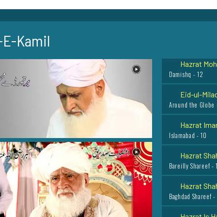
Multan - 7
Hazrat Moul
-E-Kamil
Konya (Turkey) - 5
Hazrat Mohi
Damishq - 12
Eid-ul-Milad
Around the Globe 
Hazrat Imam
Islamabad - 10
Hazrat Shah
Bareilly Shareef - 
Hazrat Shah
Baghdad Shareef - 
Hazrat Is H