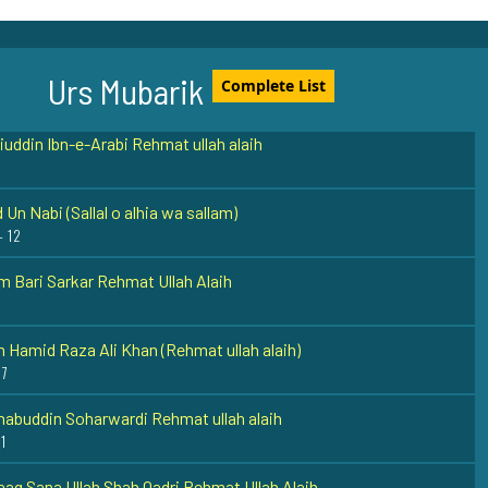
ana Jalaaludeen Rumi (Rehmat ullah alaih)
Urs Mubarik
Complete List
uddin Ibn-e-Arabi Rehmat ullah alaih
 Un Nabi (Sallal o alhia wa sallam)
- 12
 Bari Sarkar Rehmat Ullah Alaih
 Hamid Raza Ali Khan (Rehmat ullah alaih)
17
abuddin Soharwardi Rehmat ullah alaih
1
aaq Sana Ullah Shah Qadri Rehmat Ullah Alaih