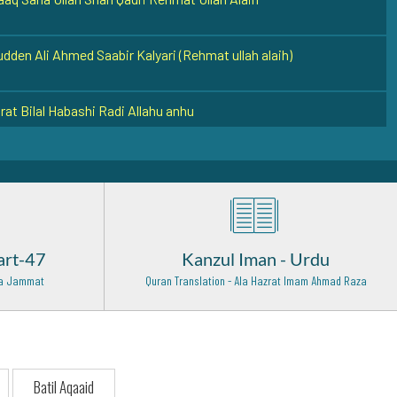
udden Ali Ahmed Saabir Kalyari (Rehmat ullah alaih)
3
at Bilal Habashi Radi Allahu anhu
kh Junaid Baghdadi (Radi Allah Anhu)
 27
ana Hashmat Ali Khan (Rehmat ullah alaih)
- 8
art-47
Kanzul Iman - Urdu
an Farsi Razi Allah Anhu
 Wa Jammat
Quran Translation - Ala Hazrat Imam Ahmad Raza
 10
b Alam Shah Bukhari Rehmat Ullah Alaih
 ullah shah Chisti ul Qadri Rehmat ullah Alaih
Batil Aqaaid