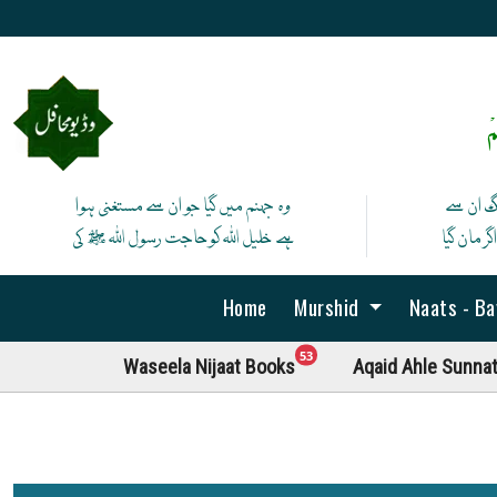
ْ
نگ ان سے
وہ جہنم میں گیا جو ان سے مستغنی ہوا
ر مان گیا
ہے خلیل اللہ کوحاجت رسول اللہ ﷺ کی
Home
Murshid
Naats - B
unread messages
53
Waseela Nijaat Books
Aqaid Ahle Sunna