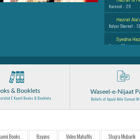
Kurnool - 29
Hazrat Ala'
Kalyar Shareef - 1
Syedna Hazr
Syria - 20
Hazrat Shai
Baghdad Shareef -
Hazrat Moul
Peelibhit Shareef 
oks & Booklets
Waseel-e-Nijaat P
Hazrat Salm
urshid E Kamil Books & Booklets
Beliefs of Aqaid Ahle Sunnat
Al-Mada'in (Iraq) -
Hazrat Quta
Karachi - 25
hazrat karim
unni Books
Bayans
Video Mahafils
Shajra Mubarik
Kasumuru - 25