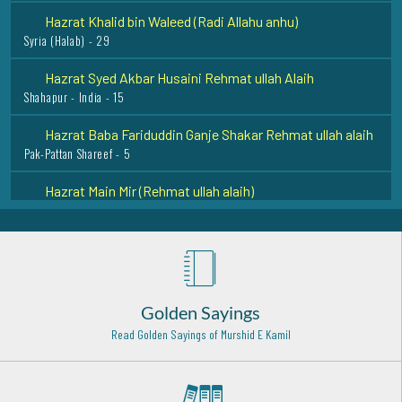
Hazrat Khalid bin Waleed (Radi Allahu anhu)
Syria (Halab) - 29
Hazrat Syed Akbar Husaini Rehmat ullah Alaih
Shahapur - India - 15
Hazrat Baba Fariduddin Ganje Shakar Rehmat ullah alaih
Pak-Pattan Shareef - 5
Hazrat Main Mir (Rehmat ullah alaih)
Lahore - 7
Hazrat Owais Qarani (Radi Allahu anhu)
Raqqa (Syria) - 3
Hazrat Khawaja Muhammad Naqshband Sani Razi Allah
Anhu
Golden Sayings
Sirhind Sharif - 29
Read Golden Sayings of Murshid E Kamil
Hazrat Shah Shamsuddin Sabzwari (Rehmat ullah alaih)
Multan - 16