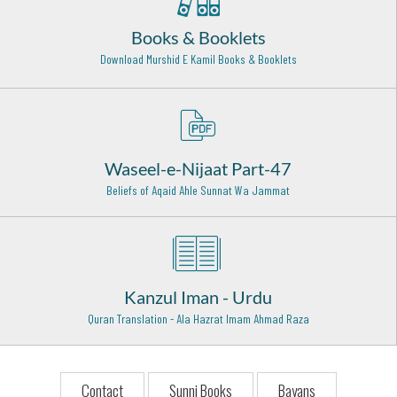
Hazrat Shah Rukn-e-Alam Rehmat Ullah Alaih
Books & Booklets
Multan - 7
Download Murshid E Kamil Books & Booklets
Hazrat Sheikh Bahauddin Zakarya Multani (Rehmat ullah
alaih)
Multan - 7
Hazrat Haji Ali Soharwardi Rehma Ullah Alaih
Bombay - 16
Waseel-e-Nijaat Part-47
Beliefs of Aqaid Ahle Sunnat Wa Jammat
Hazrat Khawaja Qutbuddin Bakhtyar Kaki Rehmat Ullah
Alaih
Delhi - 14
Hazrat Sarkar Ghous-e-Azam Rehmat ullah Alaih
Baghdad Sharif - 11
Kanzul Iman - Urdu
Quran Translation - Ala Hazrat Imam Ahmad Raza
Hazrat Syed Shah Muhammad Ghous Qadri Lahori
Rehmat ullah Alaih
Lahore - 17
Contact
Sunni Books
Bayans