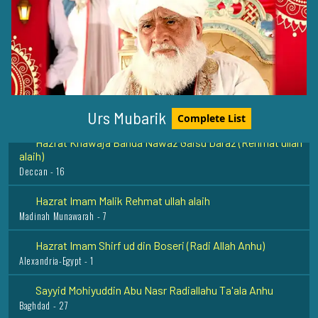
Hazrat Sheikh Saleem Chishti Rahmat ullah Alaih
Fatehpur Sikri - 28
Hazrat Syed Ibrahim Badsha Shaheed Rehmat Ullah Alaih
Ervadi - 1
Urs Mubarik
Complete List
Hazrat Khawaja Banda Nawaz Gaisu Daraz (Rehmat ullah
alaih)
Deccan - 16
Hazrat Imam Malik Rehmat ullah alaih
Madinah Munawarah - 7
Hazrat Imam Shirf ud din Boseri (Radi Allah Anhu)
Alexandria-Egypt - 1
Sayyid Mohiyuddin Abu Nasr Radiallahu Ta'ala Anhu
Baghdad - 27