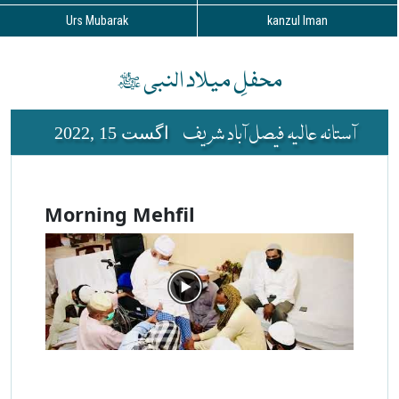
Urs Mubarak
kanzul Iman
محفلِ میلاد النبی ﷺ
آستانہ عالیہ فیصل آباد شریف
اگست 15 ,2022
Morning Mehfil