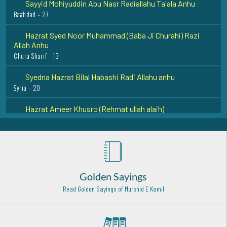
Baghdad - 27
Hazrat Syed Noor Muhammad (Baba Ji Churahi) Razi
Allah Anhu
Chura Sharif - 13
Syedna Hazrat Bilal Habashi Radi Allahu anhu
Syria - 20
Hazrat Ameer Khusro (Rehmat ullah alaih)
Delhi - 17
Hazrat Khawaja Abu Ali Farmadi Razi Allah Anhu
Toos - 4
Hazrat Imam Hasan Askari (Rehmat ullah alaih)
Golden Sayings
Samarrah (Iraq) - 22
Read Golden Sayings of Murshid E Kamil
Hazrat Imam Muhammad Baqir Rehmat Ullah Alaih
Madinah Munawwara - 23