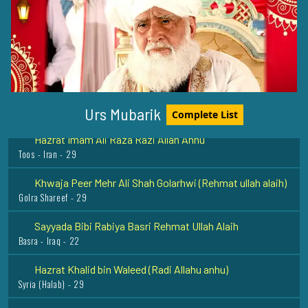
Hazrat Syed Shah Abdul Qadir Husaini Rehmat Ullah Alaih
Kawthalam - India - 11
Hazrat Fariduddin Attar Rehmat Ullah Alaih
Nishapur, Iran - 29
Urs Mubarik
Complete List
Hazrat Imam Ali Raza Razi Allah Anhu
Toos - Iran - 29
Khwaja Peer Mehr Ali Shah Golarhwi (Rehmat ullah alaih)
Golra Shareef - 29
Sayyada Bibi Rabiya Basri Rehmat Ullah Alaih
Basra - Iraq - 22
Hazrat Khalid bin Waleed (Radi Allahu anhu)
Syria (Halab) - 29
Sayyid Mohiyuddin Abu Nasr Radiallahu Ta'ala Anhu