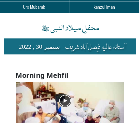
Urs Mubarak
kanzul Iman
محفلِ میلاد النبی ﷺ
آستانہ عالیہ فیصل آباد شریف
ستمبر 30 , 2022
Morning Mehfil