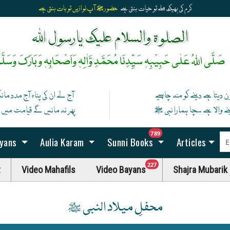
الصلوۃ والسلام علیک یارسول اللہ
صَلَّی اللہُ عَلٰی حَبِیْبِہٖ سَیِّدِنَا مُحَمَّدِ وَّاٰلِہٖ وَاَصْحَابِہٖ وَبَارَکَ وَسَلَّم
ن دیتا ہے دینے کو منہ چاہیے
آج لے ان کی پناہ آج مدد ما
نے والا ہے سچا ہمارا نبی ﷺ
پھر نہ مانیں گے قیامت میں اگ
unread messag
789
ayans
Aulia Karam
Sunni Books
Articles
unread messages
227
t
Video Mahafils
Video Bayans
Shajra Mubarik
محفلِ میلاد النبی ﷺ