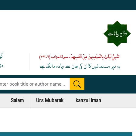
کو
النَّبِيُّ أَوْلَىٰ بِالْمُؤْمِنِينَ مِنْ أَنْفُسِهِمْ ۔ سورۃ احزاب (۶۔۳۳)
دی
یہ نبی مسلمانوں کا ان کی جان سے زیادہ مالک ہے
es
Salam
Urs Mubarak
kanzul Iman