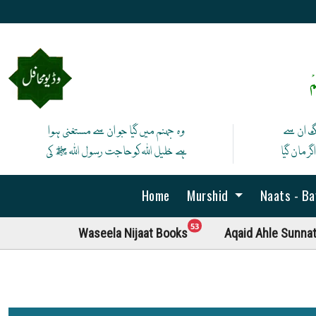
ْ
نگ ان سے
وہ جہنم میں گیا جو ان سے مستغنی ہوا
ر مان گیا
ہے خلیل اللہ کوحاجت رسول اللہ ﷺ کی
Home
Murshid
Naats - B
unread messages
53
Waseela Nijaat Books
Aqaid Ahle Sunna