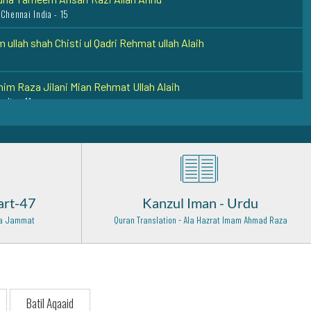
 Chennai India - 15
 ullah shah Chisti ul Qadri Rehmat ullah Alaih
him Raza Jilani Mian Rehmat Ullah Alaih
India - 11
ed Ashraf Jahangir (Rehmat ullah alaih)
 - 28
ammad Imam al Ghazali Rehmat Ullah Alaih
art-47
Kanzul Iman - Urdu
aja Ali Ramitani Al Azizan Razi Allah Anhu
 Wa Jammat
Quran Translation - Ala Hazrat Imam Ahmad Raza
aja UbaiduAllah Ahrar (Rehmat ullah alaih)
ma Abul Hasnat Qadri (Rehmat ullah alaih)
Batil Aqaaid