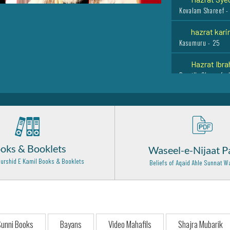
Kovalam Shareef -
hazrat karim
Kasumuru - 25
Hazrat Ibra
Bareilly Shareef - 
Makhdoom Sy
Kichaucha Shareef
Hadrat Muh
Heart - 14
oks & Booklets
Waseel-e-Nijaat P
Hazrat Khaw
urshid E Kamil Books & Booklets
Beliefs of Aqaid Ahle Sunnat
Khawarzam - 28
Hazrat Khaw
Samarqand - 29
Hazrat Alla
unni Books
Bayans
Video Mahafils
Shajra Mubarik
Lahore - 1