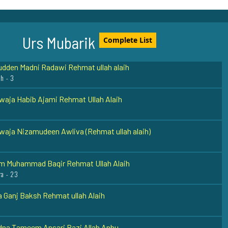
 22
Mir (Rehmat ullah alaih)
Urs Mubarik
Complete List
udden Madni Radawi Rehmat ullah alaih
h - 3
aja Habib Ajami Rehmat Ullah Alaih
aja Nizamudeen Awliva (Rehmat ullah alaih)
m Muhammad Baqir Rehmat Ullah Alaih
a - 23
 Ganj Baksh Rehmat ullah Alaih
dna Tameem Ansari Razi Allah Anhu