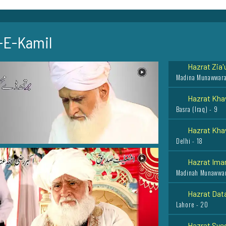
Mussa Zai Sharif -
Hazrat Main 
-E-Kamil
Lahore - 7
Hazrat Zia'
Madina Munawwara
Hazrat Khaw
Basra (Iraq) - 9
Hazrat Khaw
Delhi - 18
Hazrat Ima
Madinah Munawwar
Hazrat Data
Lahore - 20
Hazrat Sye