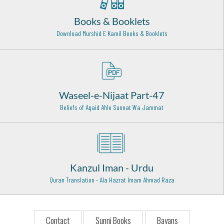
Najaf Ashraf - 21
Books & Booklets
Shah Ghulam Ali Dehlvi Rehmat Ullah Alaih
Dehli - 22
Download Murshid E Kamil Books & Booklets
Hazrat Khawaja Syed Muhammad Faiz ullah Terahi Razi
Allah Anhu
Tezi sharif - 20
Waseel-e-Nijaat Part-47
Hazrat Khawaja UbaiduAllah Ahrar (Rehmat ullah alaih)
Samarqand - 29
Beliefs of Aqaid Ahle Sunnat Wa Jammat
Hazrat Syed Moosa Shah Qadri Baghdadi Rehmat Ullah
Alaih
Hyderabad - 20
Kanzul Iman - Urdu
Hazrat Khawaja Moin ud din Chisti Rehmat ullah Alaih
Ajmer Shareef - 6
Quran Translation - Ala Hazrat Imam Ahmad Raza
Sayyidah Ayesha Siddiqa (Radi Allah Anha)
Madina Munawwara - 17
Contact
Sunni Books
Bayans