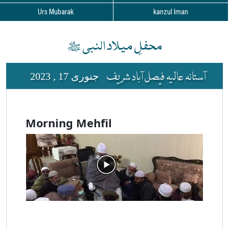
Urs Mubarak
kanzul Iman
محفلِ میلاد النبی ﷺ
آستانہ عالیہ فیصل آباد شریف
جنوری 17 , 2023
Morning Mehfil