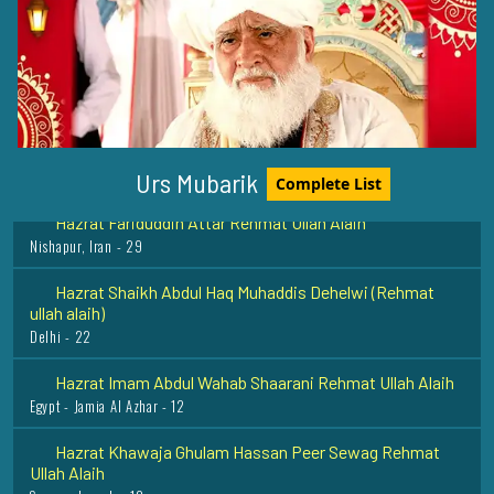
Hazrat Abdullah Shah Ghazi Rehmat Ullah Alaih
Karachi - 20
Eid-ul-Milad Un Nabi (Sallal o alhia wa sallam)
Around the Globe - 12
Urs Mubarik
Complete List
Hazrat Fariduddin Attar Rehmat Ullah Alaih
Nishapur, Iran - 29
Hazrat Shaikh Abdul Haq Muhaddis Dehelwi (Rehmat
ullah alaih)
Delhi - 22
Hazrat Imam Abdul Wahab Shaarani Rehmat Ullah Alaih
Egypt - Jamia Al Azhar - 12
Hazrat Khawaja Ghulam Hassan Peer Sewag Rehmat
Ullah Alaih
Sewag - Layyah - 13