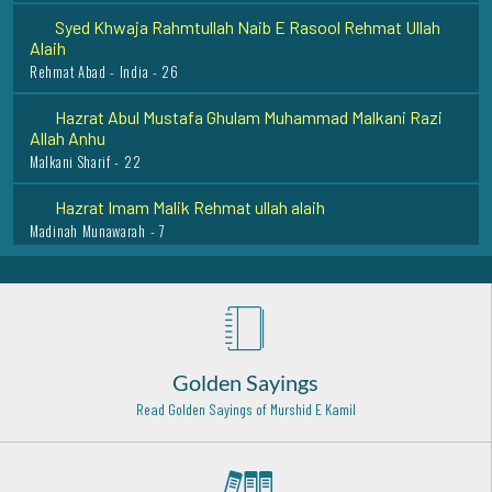
Syed Khwaja Rahmtullah Naib E Rasool Rehmat Ullah
Alaih
Rehmat Abad - India - 26
Hazrat Abul Mustafa Ghulam Muhammad Malkani Razi
Allah Anhu
Malkani Sharif - 22
Hazrat Imam Malik Rehmat ullah alaih
Madinah Munawarah - 7
Hazrat Shah Rukn-e-Alam Rehmat Ullah Alaih
Multan - 7
Hazrat Shaikh Sharf-ud-deen Abul Hasan Ali al-Hakkaari
Rehmat Ullah Alaih
Baghdad Shareef - 1
Golden Sayings
Read Golden Sayings of Murshid E Kamil
Hazrat Shah Hamid Raza Ali Khan (Rehmat ullah alaih)
Bareilly Shareef - 17
Makhdoom Syed Ashraf Jahangir (Rehmat ullah alaih)