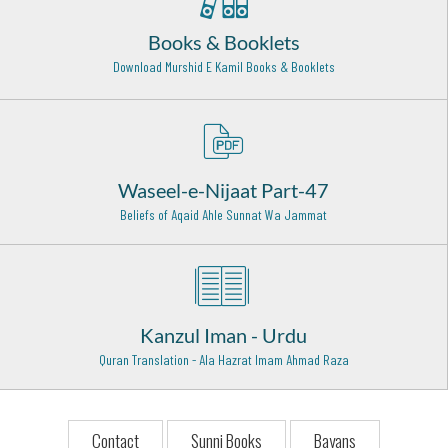
Kichaucha Shareef - 28
Books & Booklets
Hazrat Khawaja UbaiduAllah Ahrar (Rehmat ullah alaih)
Download Murshid E Kamil Books & Booklets
Samarqand - 29
Hazrat Shaikh Abdul Haq Muhaddis Dehelwi (Rehmat
ullah alaih)
Delhi - 22
Waseel-e-Nijaat Part-47
Hazrat Imam Fakhruddin Razi (Rehmat ullah alaih)
Beliefs of Aqaid Ahle Sunnat Wa Jammat
Herat Afghanistan - 1
Sayyada Bibi Rabiya Basri Rehmat Ullah Alaih
Basra - Iraq - 22
Kanzul Iman - Urdu
Hazrat Umar Ibn Khattab Razi Allah Anhu
Madina Munawara - 1
Quran Translation - Ala Hazrat Imam Ahmad Raza
Hazrat Qasim Bin Muhammad bin Abu Bakr Siddiq (Radi
Allahu anhu)
Al-Qudayd - 9
Contact
Sunni Books
Bayans