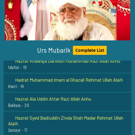
Hazrat Imam Muhammad Baqir Rehmat Ullah Alaih
Madinah Munawwara - 23
Hazrat Shahmina Shah Rehmat ullah Allah
Lucknow - 23
Urs Mubarik
Complete List
Hazrat Khawaja Darvesh Muhammad Razi Allah Anhu
Istafrar - 19
Hadrat Muhammad Imam al Ghazali Rehmat Ullah Alaih
Heart - 14
Hazrat Ala Uddin Attar Razi Allah Anhu
Bukhara - 20
Hazrat Syed Badiuddin Zinda Shah Madar Rehmat Ullah
Alaih
Jaunpur - 17