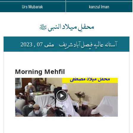
Urs Mubarak
kanzul Iman
محفلِ میلاد النبی ﷺ
آستانہ عالیہ فیصل آباد شریف
مئی 07 , 2023
Morning Mehfil