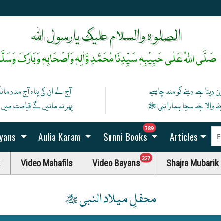
رخِ حضورﷺ کا صدقہ یہ دن چمکتا ہے
آپ ﷺ کی زلفوں کے سائے سے رات بنتی ہے
الصلوۃ والسلام علیک یارسول اللہ
صَلَّی اللہُ عَلٰی حَبِیْبِہٖ سَیِّدِنَا مُحَمَّدِ وَّاٰلِہٖ وَاَصْحَابِہٖ وَبَارَکَ وَسَلَّم
ن دیتا ہے دینے کو منہ چاہیے
آج لے ان کی پناہ آج مدد ما
نے والا ہے سچا ہمارا نبی ﷺ
پھر نہ مانیں گے قیامت میں اگ
unread messag
789
ayans
Aulia Karam
Sunni Books
Articles
unread messages
227
t
Video Mahafils
Video Bayans
Shajra Mubarik
محفلِ میلاد النبی ﷺ