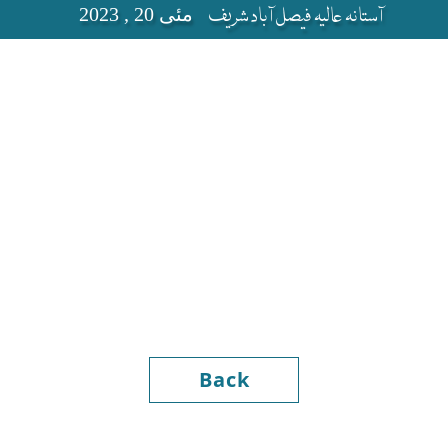
آستانہ عالیہ فیصل آباد شریف
مئی 20 , 2023
Back
Hazrat Khaw