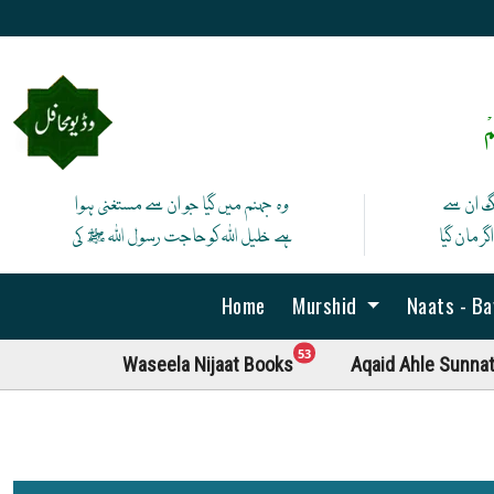
ْ
نگ ان سے
وہ جہنم میں گیا جو ان سے مستغنی ہوا
ر مان گیا
ہے خلیل اللہ کوحاجت رسول اللہ ﷺ کی
Home
Murshid
Naats - B
unread messages
53
Waseela Nijaat Books
Aqaid Ahle Sunna