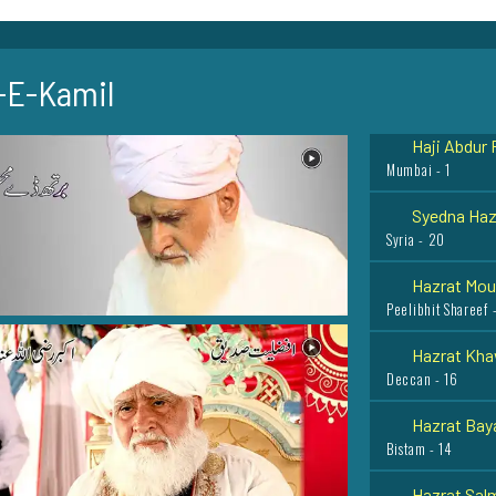
Khawarzam - 28
Hazrat Khaw
-E-Kamil
Kharqan - 10
Haji Abdur 
Mumbai - 1
Syedna Hazr
Syria - 20
Hazrat Moul
Peelibhit Shareef 
Hazrat Khaw
Deccan - 16
Hazrat Baya
Bistam - 14
Hazrat Salm