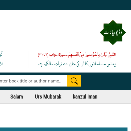
کو
النَّبِيُّ أَوْلَىٰ بِالْمُؤْمِنِينَ مِنْ أَنْفُسِهِمْ ۔ سورۃ احزاب (۶۔۳۳)
دی
یہ نبی مسلمانوں کا ان کی جان سے زیادہ مالک ہے
es
Salam
Urs Mubarak
kanzul Iman