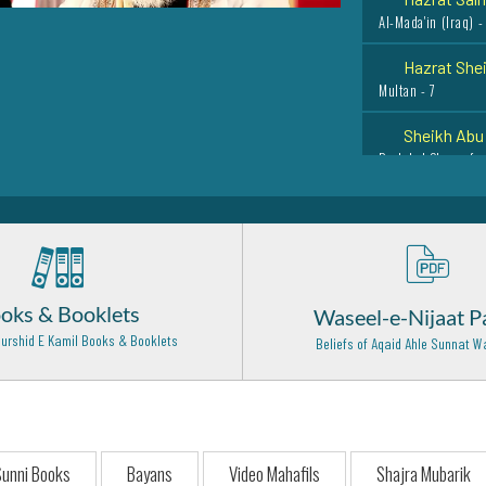
Al-Mada'in (Iraq) -
Hazrat Shei
Multan - 7
Sheikh Abu 
Baghdad Shareef -
Hazrat Sham
Raichur - India - 
Hazrat Khaw
Delhi - 18
oks & Booklets
Waseel-e-Nijaat P
Hazrat Shah
urshid E Kamil Books & Booklets
Beliefs of Aqaid Ahle Sunnat
Delhi - 7
Hazrat Alla
Lahore - 1
Hazrat Imam
unni Books
Bayans
Video Mahafils
Shajra Mubarik
Islamabad - 10