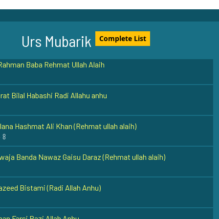
aja Abul Hassan Kharqani Razi Allah Anhu
Urs Mubarik
Complete List
Rahman Baba Rehmat Ullah Alaih
at Bilal Habashi Radi Allahu anhu
ana Hashmat Ali Khan (Rehmat ullah alaih)
- 8
aja Banda Nawaz Gaisu Daraz (Rehmat ullah alaih)
zeed Bistami (Radi Allah Anhu)
an Farsi Razi Allah Anhu