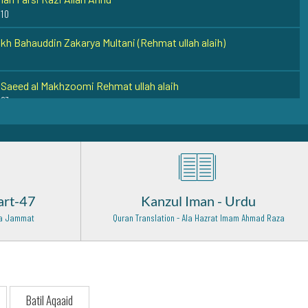
 10
kh Bahauddin Zakarya Multani (Rehmat ullah alaih)
Saeed al Makhzoomi Rehmat ullah alaih
 27
s e Alam Husaini Rehmat Ullah Alaih
15
aja Naseeruddin Charagh Dehlwi Rehmat Ullah Alaih
art-47
Kanzul Iman - Urdu
 Abdul Aziz Muhaddis Dhelwi Rehmat Ullah Alaih
 Wa Jammat
Quran Translation - Ala Hazrat Imam Ahmad Raza
ma Abul Hasnat Qadri (Rehmat ullah alaih)
 Bari Sarkar Rehmat Ullah Alaih
Batil Aqaaid