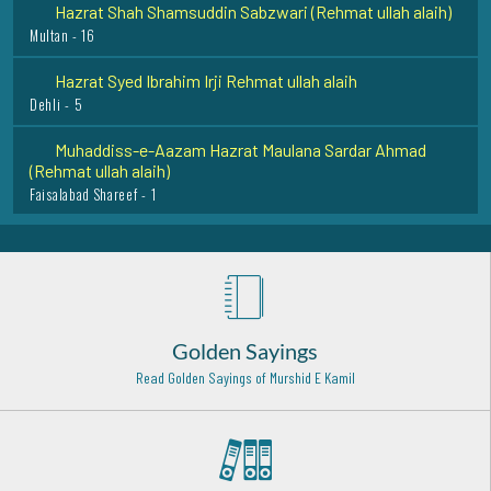
Multan - 16
Hazrat Syed Ibrahim Irji Rehmat ullah alaih
Dehli - 5
Muhaddiss-e-Aazam Hazrat Maulana Sardar Ahmad
(Rehmat ullah alaih)
Faisalabad Shareef - 1
Hazrat Syed Akbar Husaini Rehmat ullah Alaih
Shahapur - India - 15
Hazrat Zia'udden Madni Radawi Rehmat ullah alaih
Madina Munawwarah - 3
Golden Sayings
Sheikh Abu Saeed al Makhzoomi Rehmat ullah alaih
Read Golden Sayings of Murshid E Kamil
Baghdad Shareef - 27
Hazrat Moulana Jalaaludeen Rumi (Rehmat ullah alaih)
Konya (Turkey) - 5