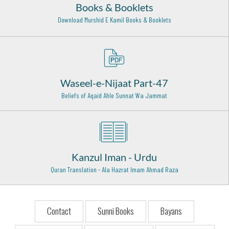
Hazrat Shahmina Shah Rehmat ullah Allah
Books & Booklets
Lucknow - 23
Download Murshid E Kamil Books & Booklets
Hazrat Sheikh Saleem Chishti Rahmat ullah Alaih
Fatehpur Sikri - 28
Hazrat Shaikh Junaid Baghdadi (Radi Allah Anhu)
Baghdad Shareef - 27
Waseel-e-Nijaat Part-47
Beliefs of Aqaid Ahle Sunnat Wa Jammat
Hazrat Khawaja Muhammad Qasim Mohrvi Razi Allah
Anhu
Mohra Sharif - 13
Hazrat Khawaja Abu Ali Farmadi Razi Allah Anhu
Toos - 4
Kanzul Iman - Urdu
Quran Translation - Ala Hazrat Imam Ahmad Raza
Hazrat Allama Abdur Rehman Jami (Rehmat ullah alaih)
Herat - 19
Hazrat Imam Moosa Kazim (Radi Allahu anhu)
Contact
Sunni Books
Bayans
Baghdad Shareef - 25