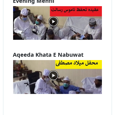
Evening Mehfil
Aqeeda Khata E Nabuwat