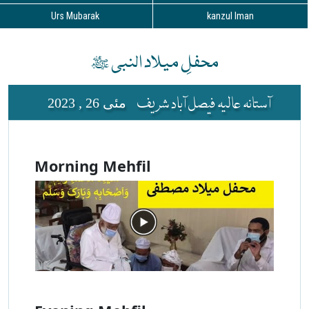
Urs Mubarak
kanzul Iman
محفلِ میلاد النبی ﷺ
آستانہ عالیہ فیصل آباد شریف
مئی 26 , 2023
Morning Mehfil