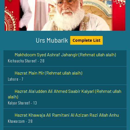
Hazrat Khawaja Ghulam Hassan Peer Sewag Rehmat
Ullah Alaih
Sewag - Layyah - 13
Hazrat Baba Syed Lal Shah Qalandar Rehmat Ullah Alaih
Surasi - Murree - 2
Urs Mubarik
Complete List
Makhdoom Syed Ashraf Jahangir (Rehmat ullah alaih)
Kichaucha Shareef - 28
Hazrat Main Mir (Rehmat ullah alaih)
Lahore - 7
Hazrat Ala'udden Ali Ahmed Saabir Kalyari (Rehmat ullah
alaih)
Kalyar Shareef - 13
Hazrat Khawaja Ali Ramitani Al Azizan Razi Allah Anhu
Khawarzam - 28
Hazrat Shah Shamsuddin Sabzwari (Rehmat ullah alaih)