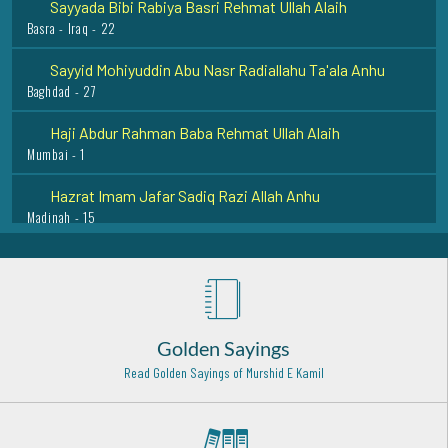
Basra - Iraq - 22
Sayyid Mohiyuddin Abu Nasr Radiallahu Ta'ala Anhu
Baghdad - 27
Haji Abdur Rahman Baba Rehmat Ullah Alaih
Mumbai - 1
Hazrat Imam Jafar Sadiq Razi Allah Anhu
Madinah - 15
Hazrat Wasi Ahmed Muhaddis Surti (Rehmat ullah alaih)
Peli Bheet India - 7
Sayyid Aziz udd din (Peer Makkhi) Rehmat Ullah Alaih
Lahore - 10
Golden Sayings
Hazrat Imam Moosa Kazim (Radi Allahu anhu)
Read Golden Sayings of Murshid E Kamil
Baghdad Shareef - 25
Hazrat Shahmina Shah Rehmat ullah Allah