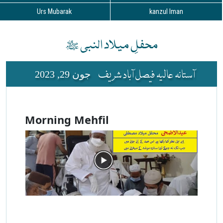
Urs Mubarak
kanzul Iman
محفلِ میلاد النبی ﷺ
آستانہ عالیہ فیصل آباد شریف
جون 29, 2023
Morning Mehfil