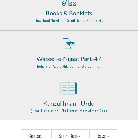
Lucknow - 23
Books & Booklets
Hazrat Sheikh Najamuddin Kubra Rehmat Ulah Alaih
Download Murshid E Kamil Books & Booklets
Turkey - 10
Hazrat Abu Bakr Shibili (Rehmat Ullah Alaih)
Baghdad Shareef - 27
Hazrat Shah Abdul Aziz Muhaddis Dhelwi Rehmat Ullah
Waseel-e-Nijaat Part-47
Alaih
Beliefs of Aqaid Ahle Sunnat Wa Jammat
Delhi - 7
Syed Muhammad Naeem ud Din Muradabadi (Rehmat
ullah alaih)
Muradabad - 18
Kanzul Iman - Urdu
Hazrat Khawaja usman Harooni (Radi Allah Anhu)
Quran Translation - Ala Hazrat Imam Ahmad Raza
Makkah - 6
Hazrat Khawaja Ghulam Hassan Peer Sewag Rehmat
Ullah Alaih
Contact
Sunni Books
Bayans
Sewag - Layyah - 13