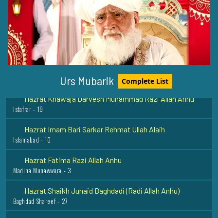
Hazrat Syed Qutbuddin Haider Razi Allah Anhu
Madinah Pak - 11
Hazrat Baba Fariduddin Ganje Shakar Rehmat ullah alaih
Pak-Pattan Shareef - 5
Urs Mubarik
Complete List
Hazrat Khawaja Darvesh Muhammad Razi Allah Anhu
Istafrar - 19
Hazrat Imam Bari Sarkar Rehmat Ullah Alaih
Islamabad - 10
Hazrat Fatima Razi Allah Anhu
Madina Munawwara - 3
Hazrat Shaikh Junaid Baghdadi (Radi Allah Anhu)
Baghdad Shareef - 27
Sayyada Bibi Rabiya Basri Rehmat Ullah Alaih