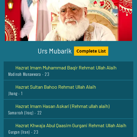
Hazrat Abul Mustafa Ghulam Muhammad Malkani Razi
Allah Anhu
Malkani Sharif - 22
Syed Khwaja Abul Faiz Rehmat Ullah Alaih
Urs Mubarik
Complete List
Bidar India - 6
Hazrat Imam Muhammad Baqir Rehmat Ullah Alaih
Madinah Munawwara - 23
Hazrat Sultan Bahoo Rehmat Ullah Alaih
Jhang - 1
Hazrat Imam Hasan Askari (Rehmat ullah alaih)
Samarrah (Iraq) - 22
Hazrat Khwaja Abul Qaasim Gurgani Rehmat Ullah Alaih
Gurgan (Iran) - 23