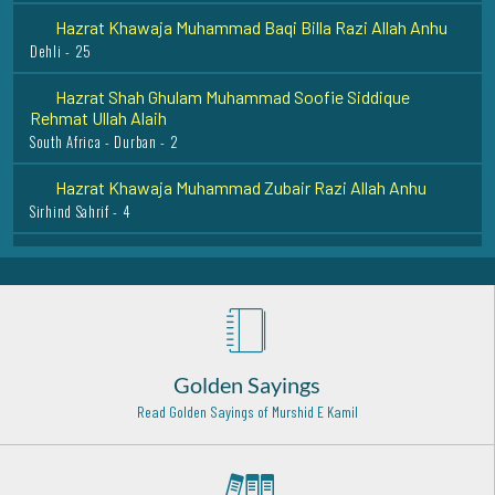
Hazrat Khawaja Muhammad Baqi Billa Razi Allah Anhu
Dehli - 25
Hazrat Shah Ghulam Muhammad Soofie Siddique
Rehmat Ullah Alaih
South Africa - Durban - 2
Hazrat Khawaja Muhammad Zubair Razi Allah Anhu
Sirhind Sahrif - 4
Hazrat Syed Shah Abdul Qadir Husaini Rehmat Ullah Alaih
Kawthalam - India - 11
Hazrat Khawaja Abul Hassan Kharqani Razi Allah Anhu
Kharqan - 10
Golden Sayings
Hazrat Imam Malik Rehmat ullah alaih
Madinah Munawarah - 7
Read Golden Sayings of Murshid E Kamil
Syed Miraan Ali Datar (Rehmat ullah alaih)
Gujrat - 30