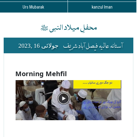
Urs Mubarak
kanzul Iman
محفلِ میلاد النبی ﷺ
آستانہ عالیہ فیصل آباد شریف
جولائی 16 ,2023
Morning Mehfil