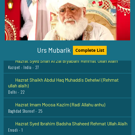
Sayyidah Ayesha Siddiqa (Radi Allah Anha)
Madina Munawwara - 17
Allama Abudul Hakim Sialkoti (Rehmat ullah alaih)
Abdul Hakim - 25
Urs Mubarik
Complete List
Hazrat Syed Shah Afzal Biyabani Rehmat Ullah Alaih
Kazipet - India - 27
Hazrat Shaikh Abdul Haq Muhaddis Dehelwi (Rehmat
ullah alaih)
Delhi - 22
Hazrat Imam Moosa Kazim (Radi Allahu anhu)
Baghdad Shareef - 25
Hazrat Syed Ibrahim Badsha Shaheed Rehmat Ullah Alaih
Ervadi - 1