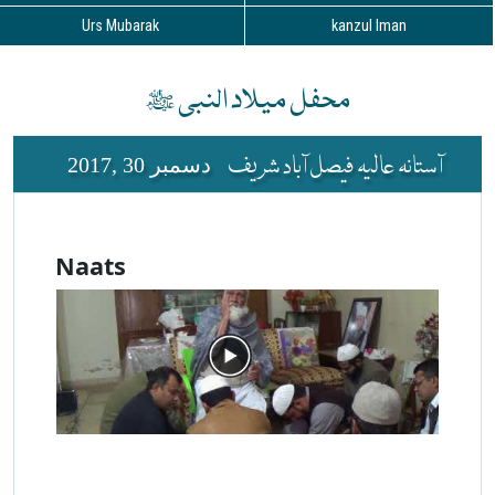
Urs Mubarak
kanzul Iman
محفل میلاد النبی ﷺ
آستانہ عالیہ فیصل آباد شریف
دسمبر 30 ,2017
Naats