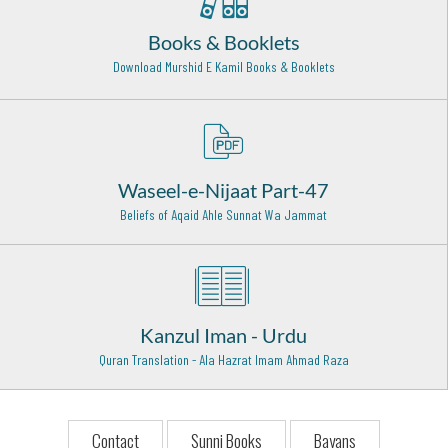
Karbala - 10
Books & Booklets
Hazrat Shah Abdul Latif Bhittai (Rehmat ullah alaih)
Bhit Shah - 14
Download Murshid E Kamil Books & Booklets
Hazrat Syed Badiuddin Zinda Shah Madar Rehmat Ullah
Alaih
Jaunpur - 17
Waseel-e-Nijaat Part-47
Hazrat Moulana Hashmat Ali Khan (Rehmat ullah alaih)
Peelibhit Shareef - 8
Beliefs of Aqaid Ahle Sunnat Wa Jammat
Muhaddiss-e-Aazam Hazrat Maulana Sardar Ahmad
(Rehmat ullah alaih)
Faisalabad Shareef - 1
Kanzul Iman - Urdu
Hazrat Sultan Bahoo Rehmat Ullah Alaih
Jhang - 1
Quran Translation - Ala Hazrat Imam Ahmad Raza
Hazrat Khawaja Abu Ali Farmadi Razi Allah Anhu
Toos - 4
Contact
Sunni Books
Bayans