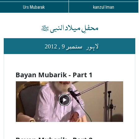
Urs Mubarak
kanzul Iman
محفلِ میلاد النبی ﷺ
لاہور
ستمبر 9 , 2012
Bayan Mubarik - Part 1