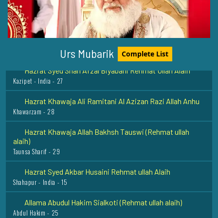
Hazrat Khawaja Hassan Basri (Radi Allahu anhu)
Basra (Iraq) - 1
Hazrat Imam Abdul Wahab Shaarani Rehmat Ullah Alaih
Egypt - Jamia Al Azhar - 12
Urs Mubarik
Complete List
Hazrat Syed Shah Afzal Biyabani Rehmat Ullah Alaih
Kazipet - India - 27
Hazrat Khawaja Ali Ramitani Al Azizan Razi Allah Anhu
Khawarzam - 28
Hazrat Khawaja Allah Bakhsh Tauswi (Rehmat ullah
alaih)
Taunsa Sharif - 29
Hazrat Syed Akbar Husaini Rehmat ullah Alaih
Shahapur - India - 15
Allama Abudul Hakim Sialkoti (Rehmat ullah alaih)
Abdul Hakim - 25