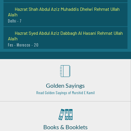
Hazrat Shah Abdul Aziz Muhaddis Dhelwi Rehmat Ullah
Alaih
Delhi - 7
Hazrat Syed Abdul Aziz Dabbagh Al Hasani Rehmat Ullah
Alaih
Fes - Morocco - 20
Hazrat Is Haaq Sana Ullah Shah Qadri Rehmat Ullah Alaih
Kurnool - 29
Hazrat Hussain Bin Mansur Hallaj Rehmat Ullah Alaih
Fars - 24
Golden Sayings
Hazrat Khawaja Ghulam Fareed Rehmat ullah alaih
Read Golden Sayings of Murshid E Kamil
Kot Mithan - 9
Hazrat Khawaja Yaqoob Charkhi Razi Allah Anhu
Tajikstan - 5
Hazrat Haji Ali Soharwardi Rehma Ullah Alaih
Books & Booklets