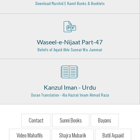
Bombay - 16
Download Murshid E Kamil Books & Booklets
Hazrat Syed Muhammad Tajuddin Rehmat ullah alaih
Nagpur - 26
Sayyada Bibi Rabiya Basri Rehmat Ullah Alaih
Basra - Iraq - 22
Waseel-e-Nijaat Part-47
Beliefs of Aqaid Ahle Sunnat Wa Jammat
Hazrat Imam Malik Rehmat ullah alaih
Madinah Munawarah - 7
Sadrush Shariah Mufti Amjad Ali Aazami Rehmat Ullah
Alaih
Ajmer Shareef - 2
Kanzul Iman - Urdu
Quran Translation - Ala Hazrat Imam Ahmad Raza
Hazrat Mohiuddin Ibn-e-Arabi Rehmat ullah alaih
Damishq - 12
Hazrat Ala Uddin Attar Razi Allah Anhu
Contact
Sunni Books
Bayans
Bukhara - 20
Video Mahafils
Shajra Mubarik
Batil Aqaaid
Hazrat Ameer Khusro (Rehmat ullah alaih)