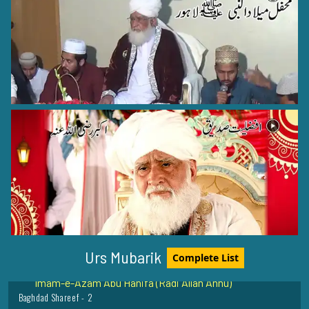
Hazrat Shah Mehmood Sufi Sarmust Rehmat Ullah Alaih
Sagar Sharif - India - 4
Hazrat Maulana Shamsuddin Tabrez (Radi Allahu anhu)
Khoy (Iran) - 9
Hazrat Shah Rukn-e-Alam Rehmat Ullah Alaih
Multan - 7
Imam-e-Azam Abu Hanifa (Radi Allah Anhu)
Urs Mubarik
Complete List
Baghdad Shareef - 2
Hazrat Moulana Jalaaludeen Rumi (Rehmat ullah alaih)
Konya (Turkey) - 5