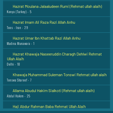
Hazrat Imam Ali Raza Razi Allah Anhu
Toos - Iran - 29
Hazrat Umar Ibn Khattab Razi Allah Anhu
Madina Munawara - 1
Hazrat Khawaja Naseeruddin Charagh Dehlwi Rehmat
Ullah Alaih
Delhi - 18
Khawaja Muhammad Suleman Tonswi Rehmat ullah alaih
Tonswa Shareef - 7
Allama Abudul Hakim Sialkoti (Rehmat ullah alaih)
Abdul Hakim - 25
Haji Abdur Rahman Baba Rehmat Ullah Alaih
Mumbai - 1
Syed Muhammad Naeem ud Din Muradabadi (Rehmat
ullah alaih)