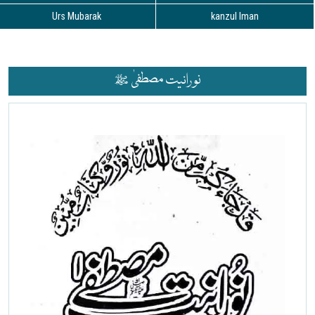
Urs Mubarak
kanzul Iman
نورانیت مصطفیٰ ﷺ