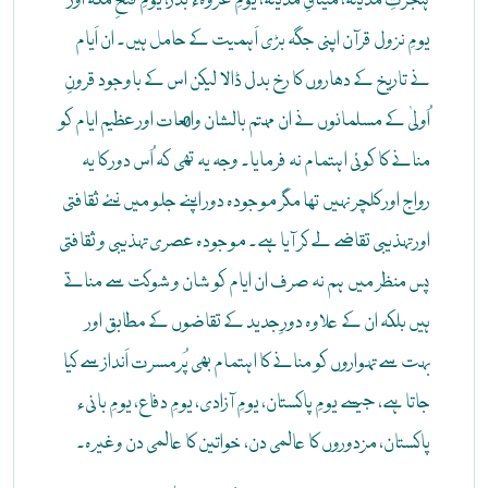
ہجرتِ مدینہ، میثاقِ مدینہ، یومِ غزوہء بدر، یومِ فتحِ مکہ اور
یومِ نزول قرآن اپنی جگہ بڑی اَہمیت کے حامل ہیں۔ ان اَیام
نے تاریخ کے دھاروں کا رخ بدل ڈالا لیکن اس کے باوجود قرونِ
اُولیٰ کے مسلمانوں نے ان مہتم بالشان واقعات اور عظیم ایام کو
منانے کا کوئی اہتمام نہ فرمایا۔ وجہ یہ تھی کہ اُس دور کا یہ
رواج اور کلچر نہیں تھا مگر موجودہ دور اپنے جلو میں نئے ثقافتی
اور تہذیبی تقاضے لے کر آیا ہے۔ موجودہ عصری تہذیبی و ثقافتی
پس منظر میں ہم نہ صرف ان ایام کو شان و شوکت سے مناتے
ہیں بلکہ ان کے علاوہ دورِ جدید کے تقاضوں کے مطابق اور
بہت سے تہواروں کو منانے کا اہتمام بھی پُرمسرت اَنداز سے کیا
جاتا ہے، جیسے یومِ پاکستان، یومِ آزادی، یومِ دفاع، یومِ بانیء
پاکستان، مزدوروں کا عالمی دن، خواتین کا عالمی دن وغیرہ۔