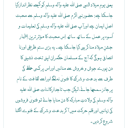
یعنی یومِ میلاد النبی صلی اللہ علیہ وآلہ وسلم کو کیسے نظر انداز کیا
جاسکتا ہے! حضور نبی اکرم صلی اللہ علیہ وآلہ وسلم سے محبت
اصلِ ایمان ہے اور آپ صلی اللہ علیہ وآلہ وسلم کی تعلیمات و
اُسوہ پر عمل کے ساتھ ساتھ اِس محبت کا مؤثر ترین اِظہار
جشنِ میلاد منا کر ہی کیا جاسکتا ہے۔ یہ بڑی ستم ظریفی اور نا
انصافی ہوگی کہ آج کے مسلمان حکمران اپنی تخت نشینی کا
دن پورے جوش و خروش سے منائیں اور اس پر کسی حلقے کی
طرف سے بدعت و شرک کا فتویٰ نہ لگے اور اسے ثقافت کے نام
پر جائز سمجھا جائے، لیکن جب تاجدارِ کائنات صلی اللہ علیہ
وآلہ وسلم کی ولادتِ مبارکہ کا دن منایا جائے تو فتویٰ فروشوں
کی زبانیں اور قلم حرکت میں آ کر بدعت و شرک کے فتوے اگلنا
شروع کر دیں۔