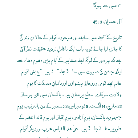
میں سے ہو گاo‘‘
آل عمران، 3 : 45
تاریخ کے آئینے میں سابقہ اور موجودہ اَقوام کے حالاتِ زندگی
کا جائزہ لیا جائے تو یہ بات ایک ناقابلِ تردید حقیقت نظر آتی
ہے کہ ہر دور کے لوگ اپنے مشاہیر کے اَیام بڑی دھوم دھام سے
ایک جشن کی صورت میں مناتے چلے آئے ہیں۔ آج بھی اقوامِ
عالم اپنے قومی و روحانی پیشواؤں اور بانیانِ مملکت کا یومِ
ولادت سرکاری سطح پر مناتی ہیں۔ پاکستان میں بھی ہر سال
23 مارچ، 14 اگست، 9 نومبر اور 25 دسمبر کے دن بالترتیب یومِ
جمہوریہ پاکستان، یومِ آزادی، یومِ اِقبال اور یوم قائد اعظم کے
طور پر منائے جاتے ہیں۔ علیٰ ھذا القیاس عرب اور دیگر اَقوامِ