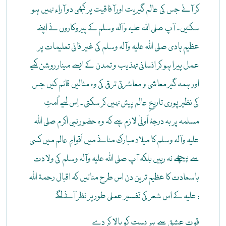
کر آئے جس کی عالم گیریت اور آفاقیت پر کبھی دو آراء نہیں ہو
سکتیں۔ آپ صلی اللہ علیہ وآلہ وسلم کے پیروکاروں نے اپنے
عظیم ہادی صلی اللہ علیہ وآلہ وسلم کی غیر فانی تعلیمات پر
عمل پیرا ہو کر انسانی تہذیب و تمدن کے ایسے مینار روشن کیے
اور ہمہ گیر معاشی و معاشرتی ترقی کی وہ مثالیں قائم کیں جس
کی نظیر پوری تاریخِ عالم پیش نہیں کر سکتی۔ اِس لیے اُمتِ
مسلمہ پر بہ درجۂ اَولیٰ لازم ہے کہ وہ حضور نبی اکرم صلی اللہ
علیہ وآلہ وسلم کا میلاد مبارک منانے میں اَقوامِ عالم میں کسی
سے پیچھے نہ رہیں بلکہ آپ صلی اللہ علیہ وآلہ وسلم کی ولادت
باسعادت کا عظیم ترین دن اس طرح منائیں کہ اقبال رحمۃ اللہ
علیہ کے اس شعر کی تفسیر عملی طور پر نظر آنے لگے :
قوتِ عشق سے ہر پست کو بالا کر دے