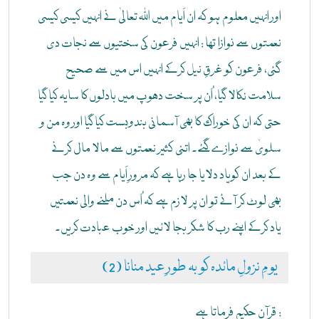
اور انہیں معلوم ہو کہ ان اَیام میں اللہ تعالیٰ نے انہیں کیسی کیسی
نعمتوں سے نوازا تھا : انہیں فرعون کی سختیوں سے نجات دی
گئی، فرعون کو غرقِ نیل کرکے انہیں اس میں سے صحیح
سلامت نکالا گیا، اُن پر سخت دھوپ میں بادلوں کا سایہ کیا گیا
حتی کہ ان کی خوراک کا بھی آسمانی بندوبست کیا گیا اور وہ من و
سلویٰ سے نوازے گئے۔ اتنی کثیر نعمتوں سے مالا مال کرنے
کے بعد ان کویاد دلایا جا رہا ہے کہ مرورِ اَیام سے وہ دن جب
بھی لوٹ کر آئے تو ان پر لازم ہے کہ اُس دن ملنے والی نعمتیں
یاد کرکے اپنے رب کا شکر بجا لائیں اور خوب عبادت کریں۔
(2) یومِ نزولِ مائدہ کو بہ طورِ عید منانا
قرآن حکیم فرماتا ہے :