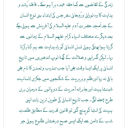
زندگی کے تقاضوں سے کماحقہ عہدہ بر آہو سکے۔ قافلۂ رُشد و
ہدایت کا وہ نورانی و رُوحانی سفر جس کی اِبتداء بنی نوع انسان
کے جد اَمجد حضر ت آدم علیہ السلام کی آفرینش سے ہوئی، یکے
بعد دیگرے مختلف انبیاء کرام علیھم السلام کے زمانوں سے
گزرتا ہوا بھٹکی ہوئی نسلِ انسانی کو راہِ ہدایت سے ہم کنار کرتا
رہا۔ لیکن گمراہی و ضلالت کے گھٹا ٹوپ اندھیروں میں تاریخِ
انسانی پر ایک ایسا وقت بھی آیا جب تہذیب و تمدن کا نام بھی
باقی نہ رہا اور ظلم و بربریت کے شکنجوں میں جکڑی اِنسانیت
شہنشاہیت اور جابرانہ آمریت کے دو پاٹوں کے درمیان بری
طرح پسنے لگی۔ جب تاریخِ انسانی کی طویل ترین رات اپنی
ہیبت کی انتہا کو پہنچ گئی تو قانونِ قدرت کے مطابق ظلمتِ
شب کے دامن سے ایک ایسی صبحِ درخشاں طلوع ہوئی جو