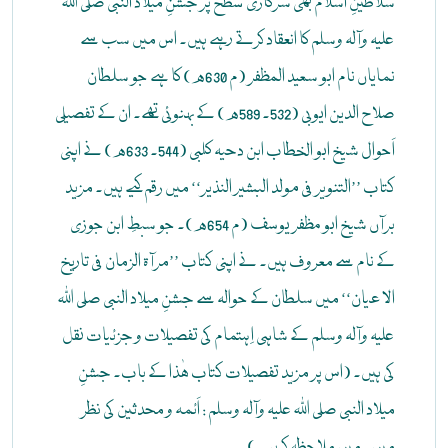
سلاطینِ اسلام بھی سرکاری سطح پر جشنِ میلاد النبی صلی اللہ
علیہ وآلہ وسلم کا انعقاد کرتے رہے ہیں۔ اس میں سب سے
نمایاں نام ابو سعید المظفر (م 630ھ) کا ہے جو سلطان
صلاح الدین ایوبی (532۔ 589ھ) کے بہنوئی تھے۔ ان کے تفصیلی
اَحوال شیخ ابو الخطاب ابن دحیہ کلبی (544۔ 633ھ) نے اپنی
کتاب ’’التنویر فی مولد البشیر النذیر‘‘ میں رقم کیے ہیں۔ مزید
برآں شیخ ابو مظفر یوسف (م 654ھ)۔ جو سبطِ ابن جوزی
کے نام سے معروف ہیں۔ نے اپنی کتاب ’’مرآۃ الزمان فی تاریخ
الاعیان‘‘ میں سلطان کے حوالہ سے جشنِ میلاد النبی صلی اللہ
علیہ وآلہ وسلم کے شاہی اِہتمام کی تفصیلات و جزئیات نقل
کی ہیں۔ (اس پر مزید تفصیلات کتاب ھٰذا کے باب۔ جشنِ
میلاد النبی صلی اللہ علیہ وآلہ وسلم : اَئمہ و محدثین کی نظر
میں۔ میں ملاحظہ کریں۔)