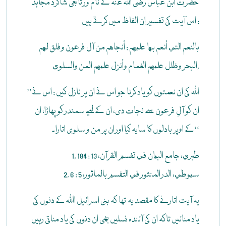
حضرت ابن عباس رضی اللہ عنہ کے نام وَر تابعی شاگرد مجاہد
اس آیت کی تفسیر ان الفاظ میں کرتے ہیں :
بالنعم التي أنعم بها عليهم : أنجاهم من آل فرعون وفلق لهم
البحر وظلل عليهم الغمام وأنزل عليهم المن والسلوي.
’’اللہ کی ان نعمتوں کو یاد کرنا جو اس نے ان پر نازل کیں : اس نے
ان کو آلِ فرعون سے نجات دی، ان کے لیے سمندر کو پھاڑا، ان
کے اوپر بادلوں کا سایہ کیا اور ان پر من و سلوی اتارا۔‘‘
1. طبري، جامع البيان في تفسير القرآن، 13 : 184
2. سيوطي، الدر المنثور في التفسير بالماثور، 5 : 6
یہ آیت اتارنے کا مقصد یہ تھا کہ بنی اسرائیل اﷲ کے دنوں کی
یاد منائیں تاکہ ان کی آئندہ نسلیں بھی ان دنوں کی یاد مناتی رہیں