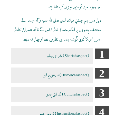
اس روزِ سعید کو بڑھ چڑھ کر مناتا ہے۔
ذیل میں ہم جشنِ میلاد النبی صلی اللہ علیہ وآلہ وسلم کے
مختلف پہلوؤں پر ایک اِجمالی نظر ڈالیں گے تاکہ عمرانی تناظر
میں اس کا کوئی گوشہ ہماری نظروں سے اوجھل نہ رہے :
(Shariah aspect) شرعی پہلو
(Historical aspect) تاریخی پہلو
(Cultural aspect) ثقافتی پہلو
(Instructional aspect) تربیتی پہلو