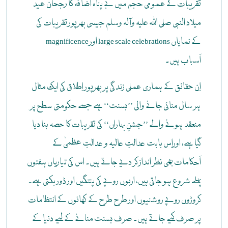
تقریبات کے عمومی حجم میں بے پناہ اضافہ کا رُجحان عید
میلاد النبی صلی اللہ علیہ وآلہ وسلم جیسی بھرپور تقریبات کی
magnificence اور large scale celebrations کے نمایاں
اَسباب ہیں۔
اِن حقائق کے ہماری عملی زندگی پر بھرپور اِطلاق کی ایک مثال
ہر سال منائی جانے والی ’’بسنت‘‘ ہے جسے حکومتی سطح پر
منعقد ہونے والے ’’جشنِ بہاراں‘‘ کی تقریبات کا حصہ بنا دیا
گیا ہے، اوراِس بابت عدالتِ عالیہ و عدالتِ عظمیٰ کے
اَحکامات بھی نظر انداز کر دیے جاتے ہیں۔ اس کی تیاریاں ہفتوں
پہلے شروع ہو جاتی ہیں، اربوں روپے کی پتنگیں اور ڈور بکتی ہے۔
کروڑوں روپے روشنیوں اور طرح طرح کے کھانوں کے انتظامات
پر صرف کیے جاتے ہیں۔ صرف بسنت منانے کے لیے دنیا کے