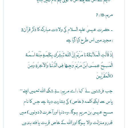
ہم نے اس سے پہلے اس کا کوئی ہم نام نہیں بنایاo‘‘
مريم، 19 : 7
3۔ حضرت عیسیٰ علیہ السلام کی ولادت مبارکہ کا ذکر قرآن
مجید میں اس طرح کیا گیا ہے :
إِذْ قَالَتِ الْمَلآئِكَةُ يَا مَرْيَمُ إِنَّ اللّهَ يُبَشِّرُكِ بِكَلِمَةٍ مِّنْهُ اسْمُهُ
الْمَسِيحُ عِيسَى ابْنُ مَرْيَمَ وَجِيهًا فِي الدُّنْيَا وَالْآخِرَةِ وَمِنَ
الْمُقَرَّبِينَO
’’جب فرشتوں نے کہا : اے مریم! بے شک اﷲ تمہیں اپنے
پاس سے ایک کلمہ (خاص) کی بشارت دیتا ہے جس کا نام
مسیح عیسیٰ بن مریم ہوگا، وہ دنیا اور آخرت (دونوں) میں
قدر و منزلت والا ہوگا اور اﷲ کے خاص قربت یافتہ بندوں