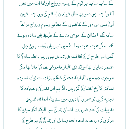
کے ساتھ ساتھ ہر قوم کے رسوم و رواج اور ثقافت میں تغیر
آتا رہا ہے۔ یہی صورتِ حال فرزندانِ اِسلام کی رہی ہے۔ قرونِ
اُولیٰ میں اس دور کے تقاضوں کے مطابق رسوم و رواج مزاجاً
سادہ تھے، لہٰذا ان کے خوشی منانے کے طریقے بھی سادہ ہوتے
تھے۔ مگر جیسے جیسے زمانے میں تبدیلیاں رُونما ہوتی چلی
گئیں اسی طرح ان کی ثقافت بھی تبدیل ہوتی رہی۔ پہلے سادگی کا
عنصر نمایاں تھا اور ثقافتی اظہار خاموشی سے کیا جاتا تھا مگر
موجودہ دور میں اِظہارِ ثقافت کی شکلیں زیادہ سے زیادہ نمود و
نمائش کا رُخ اختیار کر گئی ہیں۔ اگر ہم اس تغیر کی وجوہات کا
تجزیہ کریں تو شہری آبادیوں میں بے پناہ اِضافہ، تفریحی
تقریبات کی اَشد ضرورت، انسانی زندگی میں الیکٹرانک میڈیا کا
مرکزی کردار، جدید ایجادات، وسائل اور زندگی کی ہر طرح کی