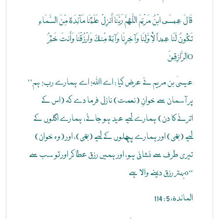
قَالَ عِيسَى ابْنُ مَرْيَمَ اللَّهُمَّ رَبَّنَا أَنزِلْ عَلَيْنَا مَآئِدَةً مِّنَ السَّمَاءِ
تَكُونُ لَنَا عِيداً لِّأَوَّلِنَا وَآخِرِنَا وَآيَةً مِّنكَ وَارْزُقْنَا وَأَنتَ خَيْرُ
الرَّازِقِينَO
’’عیسیٰ بن مریم نے عرض کیا : اے اﷲ! اے ہمارے رب! ہم
پر آسمان سے خوانِ (نعمت) نازل فرما دے کہ (اس کے
اترنے کا دن) ہمارے لیے عید ہو جائے، ہمارے اگلوں کے
لیے (بھی) اور ہمارے پچھلوں کے لیے (بھی)، اور (وہ خوان)
تیری طرف سے نشانی ہو، اور ہمیں رزق عطا کر اور تو سب سے
بہتر رزق دینے والا ہےo‘‘
المائدة، 5 : 114