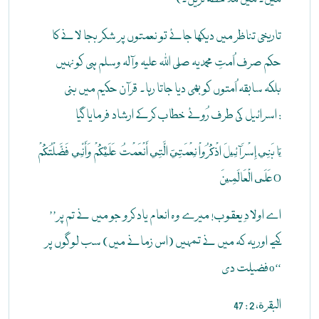
تاریخی تناظر میں دیکھا جائے تو نعمتوں پر شکر بجا لانے کا
حکم صرف اُمتِ محمدیہ صلی اللہ علیہ وآلہ وسلم ہی کو نہیں
بلکہ سابقہ اُمتوں کو بھی دیا جاتا رہا۔ قرآن حکیم میں بنی
اسرائیل کی طرف رُوئے خطاب کرکے ارشاد فرمایا گیا :
يَا بَنِي إِسْرَآئِيلَ اذْكُرُواْ نِعْمَتِيَ الَّتِي أَنْعَمْتُ عَلَيْكُمْ وَأَنِّي فَضَّلْتُكُمْ
عَلَى الْعَالَمِينَO
’’اے اولادِ یعقوب! میرے وہ انعام یاد کرو جو میں نے تم پر
کیے اور یہ کہ میں نے تمہیں (اس زمانے میں) سب لوگوں پر
فضیلت دیo‘‘
البقرة، 2 : 47