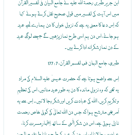
ابن جریر طبری رحمۃ اللہ علیہ نے جامع البیان فی تفسیر القرآن
میں اس آیت کی تفسیر میں قولِ صحیح نقل کرتے ہوئے کہا
کہ اِس دعا کا معنی یہ ہے کہ نزولِ خواں کا دن ہمارے لیے عید
ہو جائے، اس دن ہم اسی طرح نماز پڑھیں گے جیسے لوگ عید
کے دن نمازِ شکرانہ ادا کرتے ہیں۔
طبري، جامع البيان في تفسير القرآن، 7 : 177
اِس سے واضح ہوتا ہے کہ حضرت عیسیٰ علیہ السلام کی مراد
یہ تھی کہ وہ نزولِ مائدہ کا دن بہ طورِ عید منائیں، اس کی تعظیم
و تکریم کریں، اﷲ کی عبادت کریں اور شکر بجا لائیں۔ اِس سے یہ
اَمر بھی مترشح ہوا کہ جس دن اﷲ تعالیٰ کی کوئی خاص رحمت
نازل ہوتی ہے، اس دن شکر الٰہی کے ساتھ اِظہارِ مسرت کرنا،
عبادت بجا لانا اور اس دن کو عید کی طرح منانا طریقہ صالحین