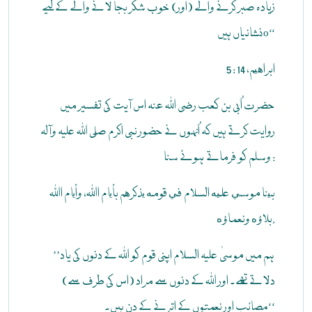
زیادہ صبر کرنے والے (اور) خوب شکر بجا لانے والے کے لیے
نشانیاں ہیںo‘‘
ابراهيم، 14 : 5
حضرت اُبی بن کعب رضی اللہ عنہ اس آیت کی تفسیر میں
روایت کرتے ہیں کہ اُنہوں نے حضور نبی اکرم صلی اللہ علیہ وآلہ
وسلم کو فرماتے ہوئے سنا :
بينا موسي عليه السلام في قومه يذکرهم بأيام اﷲ، وأيام اﷲ
بلاؤه ونعماؤه.
’’ہم میں موسیٰ علیہ السلام اپنی قوم کو اللہ کے دنوں کی یاد
دلاتے تھے۔ اور اللہ کے دنوں سے مراد (اس کی طرف سے)
مصائب اور نعمتوں کے اترنے کے دن ہیں۔‘‘