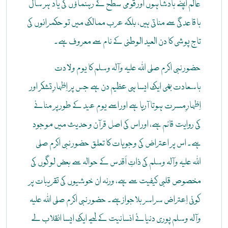
عالم اپنے بادشاہوں اور قومی سطح کے رہنماؤں کی یاد ہر سال
باقاعدگی سے مناتی ہیں، بلکہ عرب ممالک میں تو حکمرانوں کی
تاج پوشی کا دن العید الوطنی کے نام سے معروف ہے۔
حضور نبی اکرم صلی اللہ علیہ وآلہ وسلم کا یوم ولادت
باسعادت بھی ایک ایسا ہی عظیم دن ہے جس پر اِظہارِ تشکر اور
اِظہارِ مسرت ہوتا آرہا ہے اور اسے یوم عید کے طور پر منانے
کی روایت قائم ہے، اور اس کی اصل قرآن و حدیث میں موجود
ہے۔ اس پر اعتراض کی وجوہات کا تعلق حضور نبی اکرم صلی
اللہ علیہ وآلہ وسلم کی ذاتِ اَقدس کے حوالہ سے بعض لوگوں کی
مخصوص قلبی کیفیت سے ہے، ورنہ ان خوشیوں کی تقریبات پر
کوئی اِعتراض سراسر بلاجواز ہے۔ حضور نبی اکرم صلی اللہ علیہ
وآلہ وسلم پوری دنیائے انسانیت کے لیے ایک ایسا انقلاب لے