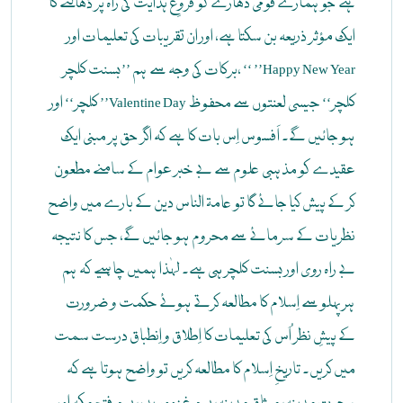
ہے جو ہمارے قومی دھارے کو فروغِ ہدایت کی راہ پر ڈھالنے کا
ایک مؤثر ذریعہ بن سکتا ہے، اور ان تقریبات کی تعلیمات اور
برکات کی وجہ سے ہم ’’بسنت کلچر، ‘‘ ’’Happy New Year
کلچر‘‘ اور ’’Valentine Day کلچر‘‘ جیسی لعنتوں سے محفوظ
ہو جائیں گے۔ اَفسوس اِس بات کا ہے کہ اگر حق پر مبنی ایک
عقیدے کو مذہبی علوم سے بے خبر عوام کے سامنے مطعون
کر کے پیش کیا جائے گا تو عامۃ الناس دین کے بارے میں واضح
نظریات کے سرمائے سے محروم ہو جائیں گے، جس کا نتیجہ
بے راہ روی اور بسنت کلچر ہی ہے۔ لہٰذا ہمیں چاہیے کہ ہم
ہر پہلو سے اِسلام کا مطالعہ کرتے ہوئے حکمت و ضرورت
کے پیشِ نظر اُس کی تعلیمات کا اِطلاق و اِنطباق درست سمت
میں کریں۔ تاریخِ اِسلام کا مطالعہ کریں تو واضح ہوتا ہے کہ