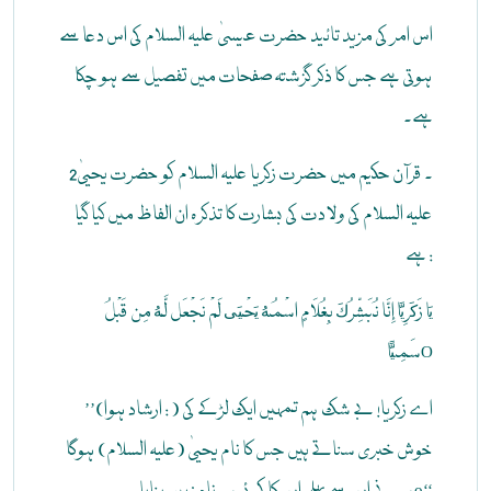
اس امر کی مزید تائید حضرت عیسیٰ علیہ السلام کی اس دعا سے
ہوتی ہے جس کا ذکر گزشتہ صفحات میں تفصیل سے ہو چکا
ہے۔
2۔ قرآن حکیم میں حضرت زکریا علیہ السلام کو حضرت یحییٰ
علیہ السلام کی ولادت کی بشارت کا تذکرہ ان الفاظ میں کیا گیا
ہے :
يَا زَكَرِيَّا إِنَّا نُبَشِّرُكَ بِغُلاَمٍ اسْمُهُ يَحْيَى لَمْ نَجْعَل لَّهُ مِن قَبْلُ
سَمِيًّاO
’’(ارشاد ہوا : ) اے زکریا! بے شک ہم تمہیں ایک لڑکے کی
خوش خبری سناتے ہیں جس کا نام یحییٰ (علیہ السلام) ہوگا