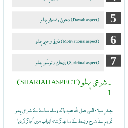
(Dawah aspect) دعوتی و تبلیغی پہلو
(Motivational aspect) ذوقی و حبی پہلو
(Spriritual aspect) رُوحانی و توسّلی پہلو
(SHARIAH ASPECT) ۔ شرعی پہلو
1
جشنِ میلاد النبی صلی اللہ علیہ وآلہ وسلم منانے کے شرعی پہلو
کو ہم نے شرح و بسط کے ساتھ گزشتہ اَبواب میں اُجاگر کر دیا