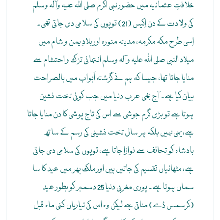
خلافتِ عثمانیہ میں حضور نبی اکرم صلی اللہ علیہ وآلہ وسلم
کی ولادت کے دن اِکیس (21) توپوں کی سلامی دی جاتی تھی۔
اِسی طرح مکہ مکرمہ، مدینہ منورہ اور بلادِ یمن و شام میں
میلاد النبی صلی اللہ علیہ وآلہ وسلم انتہائی تزک و احتشام سے
منایا جاتا تھا، جیسا کہ ہم نے گزشتہ اَبواب میں بالصراحت
بیان کیا ہے۔ آج بھی عرب دنیا میں جب کوئی تخت نشین
ہوتا ہے تو بڑی گرم جوشی سے اس کی تاج پوشی کا دن منایا جاتا
ہے، یہی نہیں بلکہ ہر سال تخت نشینی کی رسم کے ساتھ
بادشاہ کو تحائف سے نوازا جاتا ہے، توپوں کی سلامی دی جاتی
ہے، مٹھائیاں تقسیم کی جاتیں ہیں اور ملک بھر میں عید کا سا
سماں ہوتا ہے۔ پوری مغربی دنیا 25 دسمبر کو بطور عید
(کرسمس ڈے) مناتی ہے لیکن وہ اس کی تیاریاں کئی ماہ قبل