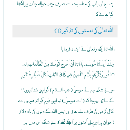
ہے۔ یہاں باب کی مناسبت سے صرف چند حوالہ جات پر اِکتفا
کیا جائے گا :
(1) اللہ تعالیٰ کی نعمتوں کی تذکیر
اللہ تبارک و تعالیٰ نے ارشاد فرمایا :
وَلَقَدْ أَرْسَلْنَا مُوسَى بِآيَاتِنَا أَنْ أَخْرِجْ قَوْمَكَ مِنَ الظُّلُمَاتِ إِلَى
النُّورِ وَذَكِّرْهُمْ بِأَيَّامِ اللّهِ إِنَّ فِي ذَلِكَ لَآيَاتٍ لِّكُلِّ صَبَّارٍ شَكُورٍO
’’اور بے شک ہم نے موسیٰ (علیہ السلام) کو اپنی نشانیوں
کے ساتھ بھیجا کہ (اے موسیٰ!) تم اپنی قوم کو اندھیروں سے
نکال کر نور کی طرف لے جاؤ اور انہیں اﷲ کے دنوں کی یاد دلاؤ
(جو ان پر اور پہلی اُمتوں پر آچکے تھے)، بے شک اس میں ہر