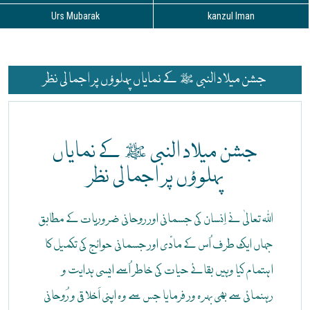
Urs Mubarak
kanzul Iman
جشن میلاد النبی ﷺ کے نمایاں پہلوؤں پر اجمالی نظر
جشن میلاد النبی ﷺ کے نمایاں
پہلوؤں پر اجمالی نظر
اللہ تعالیٰ نے اِنسان کی جسمانی اور روحانی ضروریات کے مطابق
جہاں ایک طرف اُس کے مادّی اور جسمانی حوائج کی تکمیل کا
اہتمام کیا وہیں بقائے حیات کی خاطر اُسے ایسی ہدایت و
رہنمائی سے بھی بہرہ ور فرمایا جس سے وہ اپنی اَخلاقی و رُوحانی