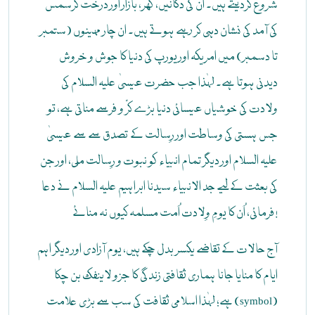
شروع کردیتے ہیں۔ ان کی دکانیں، گھر، بازار اور درخت کرسمس
کی آمد کی نشان دہی کر رہے ہوتے ہیں۔ ان چار مہینوں (ستمبر
تا دسمبر) میں امریکہ اور یورپ کی دنیا کا جوش و خروش
دیدنی ہوتا ہے۔ لہٰذا جب حضرت عیسیٰ علیہ السلام کی
ولادت کی خوشیاں عیسائی دنیا بڑے کرّ و فرسے مناتی ہے، تو
جس ہستی کی وساطت اور رِسالت کے تصدق سے سے عیسیٰ
علیہ السلام اور دیگر تمام انبیاء کو نبوت و رِسالت ملی، اور جن
کی بعثت کے لیے جد الانبیاء سیدنا ابراہیم علیہ السلام نے دعا
فرمائی، اُن کا یومِ وِلادت اُمت مسلمہ کیوں نہ منائے!
آج حالات کے تقاضے یکسر بدل چکے ہیں، یوم آزادی اور دیگر اہم
ایام کا منایا جانا ہماری ثقافتی زندگی کا جزو لاینفک بن چکا
ہے؛ لہٰذا اسلامی ثقافت کی سب سے بڑی علامت (symbol)