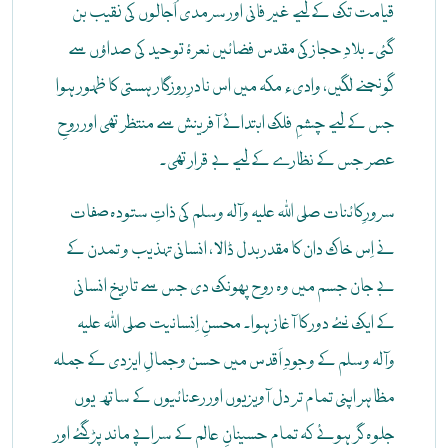
قیامت تک کے لیے غیر فانی اور سرمدی اُجالوں کی نقیب بن
گئی۔ بلادِ حجاز کی مقدس فضائیں نعرۂ توحید کی صداؤں سے
گونجنے لگیں، وادیء مکہ میں اس نادرِ روزگار ہستی کا ظہور ہوا
جس کے لیے چشمِ فلک ابتدائے آفرینش سے منتظر تھی اور روحِ
عصر جس کے نظارے کے لیے بے قرار تھی۔
سرورِ کائنات صلی اللہ علیہ وآلہ وسلم کی ذاتِ ستودہ صفات
نے اِس خاک دان کا مقدر بدل ڈالا، انسانی تہذیب و تمدن کے
بے جان جسم میں وہ روح پھونک دی جس سے تاریخ انسانی
کے ایک نئے دور کا آغاز ہوا۔ محسنِ اِنسانیت صلی اللہ علیہ
وآلہ وسلم کے وجودِ اَقدس میں حسن وجمالِ ایزدی کے جملہ
مظاہر اپنی تمام تر دل آویزیوں اور رعنائیوں کے ساتھ یوں
جلوہ گر ہوئے کہ تمام حسینانِ عالم کے سراپے ماند پڑ گئے اور