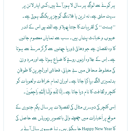
ہر کونے سے لوگ ہر سال لاہور آتے ہیں؛ کسی ایئر لائن پر
سیٹ ملتی ہے، نہ ٹرین یا فلائنگ کوچز پر بکنگ ہوتی ہے۔
’’بسنت‘‘ کی تقریبات کا جتنا پھیلاؤ ہے اتنے ہی اس کے اندر
عیوب و خبائث پنہاں ہیں۔ سب سے نمایاں معصوم جانوں
کا وہ نقصان ہے جو دھاتی ڈور یا چھتوں سے گر کر مرنے سے ہوتا
ہے۔ اِس کے علاوہ اَربوں روپے کا ضیاع ہوتا ہے اور مرد و زن
کی مخلوط محافل میں بے حیائی، فحاشی اور لچر پن کا طوفانِ
بدتمیزی الگ بپا کیا جاتا ہے۔ اور اِن تمام خرافات و لغویات کو
کلچر و ثقافت کا نام دیا جاتا ہے۔ إِنَّا لِلّهِ وَإِنَّـا إِلَيْهِ رَاجِعُونَ۔
اِسی کلچر کی دوسری مثال کی تفصیلات ہر سال یکم جنوری کے
موقع پر اَخبارات میں چھپنے والی باتصویر رپورٹس سے حاصل کی
جا سکتی ہیں۔ نیا عیسوی سال آنے پر Happy New Year کا