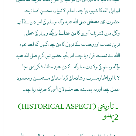
اور اہل اﷲ کا شیوہ رہا ہے۔ امام الانبیاء، محسنِ انسانیت
حضرت محمد مصطفیٰ صلی اللہ علیہ وآلہ وسلم کی اس دنیائے آب
و گل میں تشریف آوری کا دن خدائے بزرگ و برتر کی عظیم
ترین نعمت اور رحمت کے نزول کا دن ہے، کیوں کہ اسے خود
اﷲ نے نعمت قرار دیا ہے۔ اس لیے حضور نبی اکرم صلی اللہ علیہ
وآلہ وسلم کی ولادت مبارکہ کے دن عید منانا، شکر اِلٰہی بجا
لانا اور اظہارِ مسرت و شادمانی کرنا انتہائی مستحسن و محمود
عمل ہے، اور یہ ہمیشہ سے مقبولانِ الٰہی کا طریقہ رہا ہے۔
(HISTORICAL ASPECT) ۔ تاریخی
پہلو
2