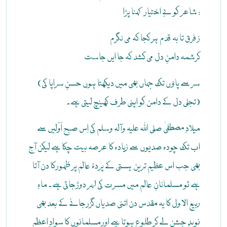
شاعر کو بے اختیار کہنا پڑا :
ز فرق تا بہ قدم ہر کجا کہ می نگرم
کرشمہ دامنِ دل می کشد کہ جا ایں جاست
(سر سے پاؤں تک جہاں بھی میں دیکھتا ہوں حسنِ سراپا کی
تجلی دل کے دامن کو اپنی طرف کھینچ لیتی ہے۔)
میلادِ مصطفیٰ صلی اللہ علیہ وآلہ وسلم کی اِس صبح اَوّلیں سے
اب تک چودہ صدیوں سے زیادہ کا عرصہ بیت چکا ہے لیکن آج
بھی جب اس عظیم ترین ہستی کے پردۂ عالم پر ظہور کا دن آتا
ہے تو مسلمانانِ عالم میں مسرت کی لہر دوڑ جاتی ہے۔ ماہِ
ربیع الاول کا یہ مقدس دن اتنی صدیاں گزر جانے کے بعد بھی
نویدِ جشن لے کر طلوع ہوتا ہے اور مسلمانوں کا سوادِ اعظم