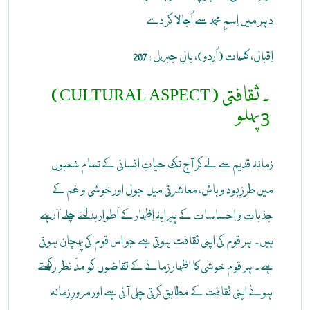
دہر میں اِسمِ محمد سے اُجالا کر دے
اِقبال، کليات (اُردو)، بالِ جبريل : 207
(CULTURAL ASPECT) ۔ ثقافتی
پہلو
3
زمانۂ قدیم سے لے کر آج تک حیاتِ انسانی کے تمام شعبوں
میں طرزِ بود و باش، معاشرتی میل جول اور خوشی و غم کے
جذبات و اِحساسات کے پیرایۂ اِظہار کے اَطوار بدلتے چلے آرہے
ہیں۔ ہر قوم کی اپنی ثقافت ہوتی ہے جو اس قوم کی پہچان ہوتی
ہے۔ ہر قوم خوشی کا اظہار زمانے کے تقاضوں کو مدّ نظر رکھتے
ہوئے اپنی ثقافت کے مطابق کرتی چلی آئی ہے اور مرورِ زمانہ