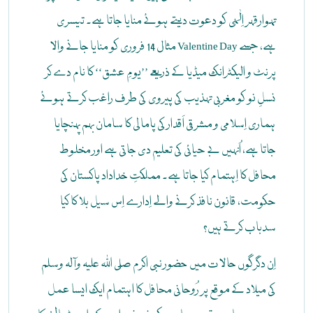
تہوار قہر اِلٰہی کو دعوت دیتے ہوئے منایا جاتا ہے۔ تیسری
مثال 14 فروری کو منایا جانے والا Valentine Day ہے، جسے
پرنٹ و الیکٹرانک میڈیا کے ذریعے ’’یومِ عشق‘‘ کا نام دے کر
نسلِ نو کو مغربی تہذیب کی پیروی کی طرف راغب کرتے ہوئے
ہماری اِسلامی و مشرقی اَقدار کی پامالی کا سامان بہم پہنچایا
جاتا ہے، اُنہیں بے حیائی کی تعلیم دی جاتی ہے اور مخلوط
محافل کا اِہتمام کیا جاتا ہے۔ مملکتِ خداداد پاکستان کی
حکومت، قانون نافذ کرنے والے اِدارے اِس سیل بلا کا کیا
سدباب کرتے ہیں؟
اِن دگرگوں حالات میں حضور نبی اکرم صلی اللہ علیہ وآلہ وسلم
کی میلاد کے موقع پر رُوحانی محافل کا اہتمام ایک ایسا عمل