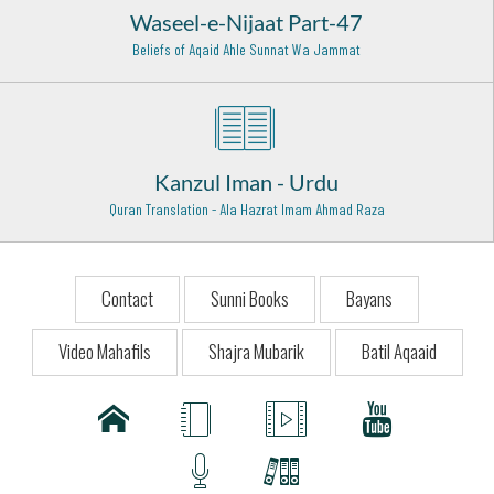
Hazrat Khawaja Habib Ajami Rehmat Ullah Alaih
Waseel-e-Nijaat Part-47
Basra (Iraq) - 9
Beliefs of Aqaid Ahle Sunnat Wa Jammat
Hazrat Khawaja Arif Riwgari Razi Allah Anhu
Uzbekistan - 1
Hazrat Khawaja Banda Nawaz Gaisu Daraz (Rehmat ullah
alaih)
Kanzul Iman - Urdu
Deccan - 16
Quran Translation - Ala Hazrat Imam Ahmad Raza
Hazrat Khwaja Abul Qaasim Gurgani Rehmat Ullah Alaih
Gurgan (Iran) - 23
Contact
Sunni Books
Bayans
Hazrat Shah Abdul Aziz Muhaddis Dhelwi Rehmat Ullah
Alaih
Video Mahafils
Shajra Mubarik
Batil Aqaaid
Delhi - 7
Hazrat Khawaja Ghulam Fareed Rehmat ullah alaih
Kot Mithan - 9
Hazrat Mohiuddin Ibn-e-Arabi Rehmat ullah alaih