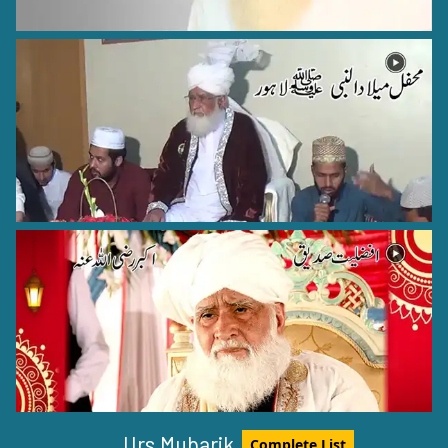
Hazrat Sirri Saqti (Radi Allah Anhu)
Baghdad Shareef - 13
Hazrat Shah Ghulam Muhammad Soofie Siddique
Rehmat Ullah Alaih
South Africa - Durban - 2
Urs Mubarik
Complete List