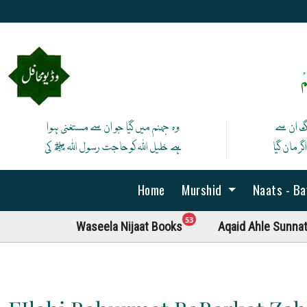
ْ
نگ ان سے
وہ جہنم میں گیا جو ان سے مستغنی ہوا
ر مان گیا
ہے خلیل اللہ کوحاجت رسول اللہ ﷺ کی
Home
Murshid
Naats - B
unread messages
53
Waseela Nijaat Books
Aqaid Ahle Sunna