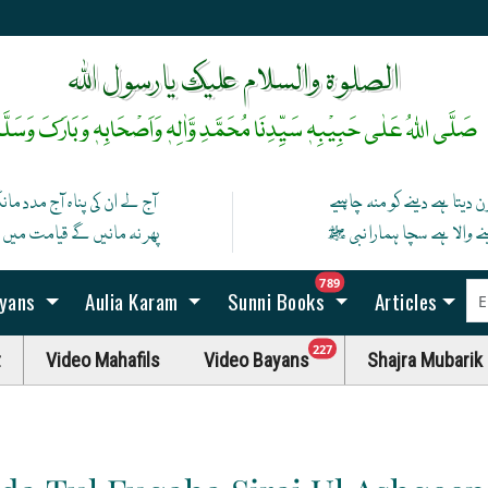
رخِ حضورﷺ کا صدقہ یہ دن چمکتا ہے
آپ ﷺ کی زلفوں کے سائے سے رات بنتی ہے
الصلوۃ والسلام علیک یارسول اللہ
صَلَّی اللہُ عَلٰی حَبِیْبِہٖ سَیِّدِنَا مُحَمَّدِ وَّاٰلِہٖ وَاَصْحَابِہٖ وَبَارَکَ وَسَلَّم
ن دیتا ہے دینے کو منہ چاہیے
آج لے ان کی پناہ آج مدد ما
نے والا ہے سچا ہمارا نبی ﷺ
پھر نہ مانیں گے قیامت میں اگ
unread messag
789
ayans
Aulia Karam
Sunni Books
Articles
unread messages
227
t
Video Mahafils
Video Bayans
Shajra Mubarik