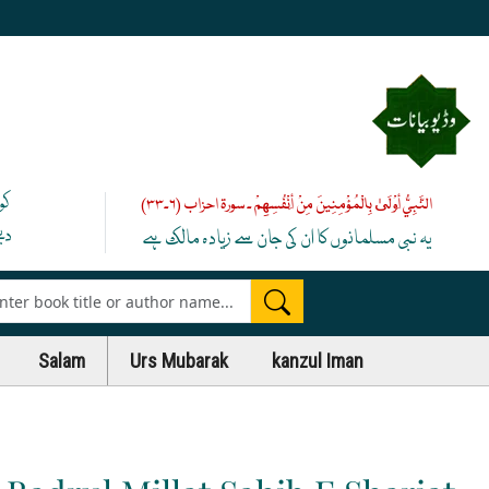
کو
النَّبِيُّ أَوْلَىٰ بِالْمُؤْمِنِينَ مِنْ أَنْفُسِهِمْ ۔ سورۃ احزاب (۶۔۳۳)
دی
یہ نبی مسلمانوں کا ان کی جان سے زیادہ مالک ہے
es
Salam
Urs Mubarak
kanzul Iman