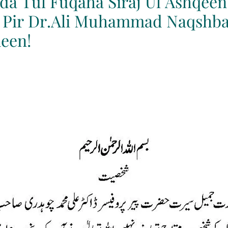
a Tul Fuqaha Siraj Ul Ashqeen 
t Pir Dr.Ali Muhammad Naqshb
een!