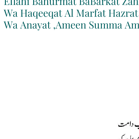
EIlahi Bahurmat BaBarkat Zahd
Wa Haqeeqat Al Marfat Hazra
Wa Anayat ,Ameen Summa Am