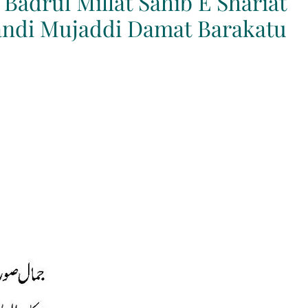
Badrul Millat Sahib E Shariat
andi Mujaddi Damat Barakatu